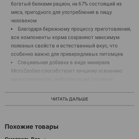
богатый белками рацион, на 67% состоящий из
мяса, пригодного для употребления в пищу
человеком
Благодаря бережному процессу приготовления,
все компоненты корма сохраняют максимум
полезных свойств и естественный вкус, что
особенно важно для привередливых питомцев
Специальная добавка в виде минерала
MicroZeoGen способствует лучшему усвоению
микроэлементов, нейтрализации токсинов,
поддержанию синтеза клеток коллагена и
отменному самочувствию животного
ЧИТАТЬ ДАЛЬШЕ
В составе только мясо, бульон, рис и минералы,
всё подано в виде мелко нарезанных сочных и
аппетитных кусочков
Похожие товары
Содержит витамины и минералы, комплексно
оздоравливающие и укрепляющие организм собаки