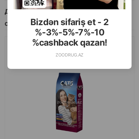
Другие товоры бренда
Bizdən sifariş et - 2
Смотреть Все
%-3%-5%-7%-10
%cashback qazan!
СУХОЙ КОРМ ORTIN CATS BASIC LINE ДЛЯ ВЗРОСЛЫХ КОШЕК
ZOODRUG.AZ
СО ВКУСОМ ГОВЯДИНЫ И КУРИЦЫ 20КГ