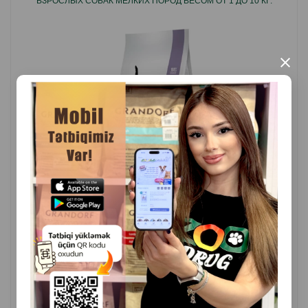
ВЗРОСЛЫХ СОБАК МЕЛКИХ ПОРОД ВЕСОМ ОТ 1 ДО 10 КГ.
×
( Отзывы)
Масса
Цена
Купить
17.00
Кг (на развес)
127.50
7.5 кг (мешок)
КУПИТЬ