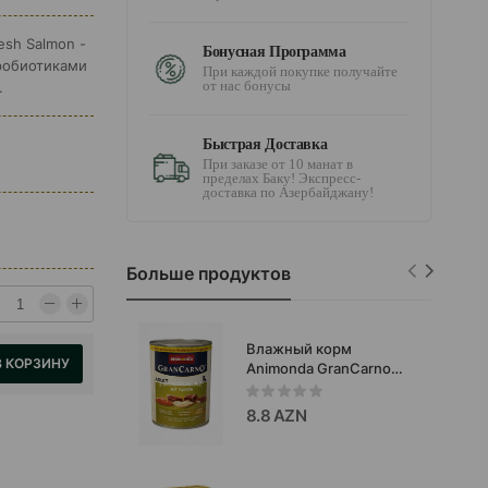
resh Salmon -
Бонусная Программа
робиотиками
При каждой покупке получайте
от нас бонусы
.
Быстрая Доставка
При заказе от 10 манат в
пределах Баку! Экспресс-
доставка по Азербайджану!
Больше продуктов
Влажный корм
В КОРЗИНУ
Animonda GranCarno
Adult с рубцом для
взрослых собак
8.8 AZN
800г.#82806