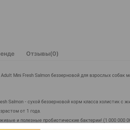
ренде
Отзывы(0)
og Adult Mini Fresh Salmon беззерновой для взрослых собак 
ni Fresh Salmon - сухой беззерновой корм класса холистик с
растом от 1 года.
ивые и полезные пробиотические бактерии! (1 000 000 0