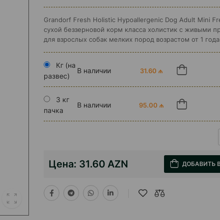
Grandorf Fresh Holistiс Hypoallergenic Dog Adult Mini F
сухой беззерновой корм класса холистик с живыми п
для взрослых собак мелких пород возрастом от 1 года
Кг (на
В наличии
31.60 ₼
развес)
3 кг
В наличии
95.00 ₼
пачка
Цена:
31.60 AZN
ДОБАВИТЬ 