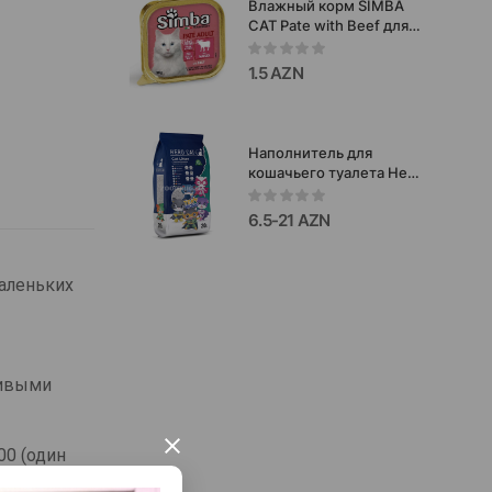
Влажный корм SIMBA
CAT Pate with Beef для
взрослых кошек 100gr
0921
1.5 AZN
Наполнитель для
кошачьего туалета Hero
Cat Lavender,
бентонитовый,
6.5-21 AZN
комкующийся с запахом
лаванды.
маленьких
 живыми
×
00 (один