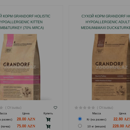
Й КОРМ GRANDORF HOLISTIС
СУХОЙ КОРМ GRANDORF HO
YPOALLERGENIC KITTEN
HYPOALLERGENIC ADULT
AMB&TURKEY (70% МЯСА)
MEDIUM&MAXI DUCK&TURKE
ЛЛЕРГЕННЫЙ ХОЛИСТИК ДЛЯ
МЯСА) ДЛЯ ВЗРОСЛЫХ СОБАК
, БЕРЕМЕННЫХ И КОРМЯЩИХ
И КРУПНЫХ ПОРОД СО ВКУС
К С ЯГНЕНКОМ, ИНДЕЙКОЙ И
ИНДЕЙКИ И БУРОГО РИ
БУРЫМ РИСОМ.
( Отзывы)
( Отзывы)
асса
Цена
Купить
Масса
Цена
28.00
22.80
а развес)
Кг (на развес)
75.00
228.00
 (пачка)
10 кг (мешок)