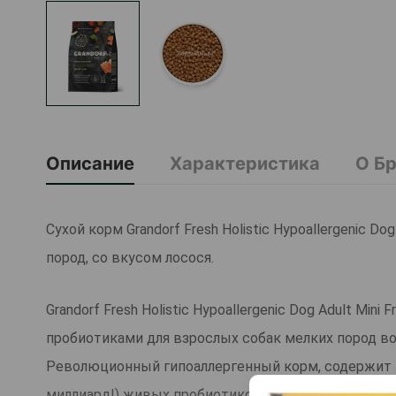
Описание
Характеристика
О Б
Сухой корм Grandorf Fresh Holistiс Hypoallergenic D
пород, со вкусом лосося.
Grandorf Fresh Holistiс Hypoallergenic Dog Adult Mi
пробиотиками для взрослых собак мелких пород воз
Революционный гипоаллергенный корм, содержит ж
миллиард!) живых пробиотиков) на 1кг продукта.