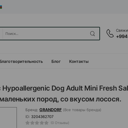
Свяжит
+994
Благотворительность
Блог
Контакты
 Hypoallergenic Dog Adult Mini Fresh S
маленьких пород, со вкусом лосося.
GRANDORF
Бренд:
(Все товары бренда)
ID:
3204362707
(0 Отзывы)