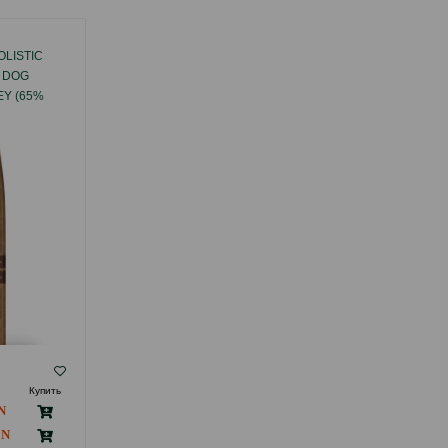
LISTIС
СУХОЙ КОРМ GRANDORF HOLISTIС
 DOG
HYPOALLERGENIC DOG ADULT
Y (65%
MEDIUM&MAXI BREEDS LAMB&TURKEY
 СРЕДНИХ
(65% МЯСА) НИЗКОЗЕРНОВОЙ ДЛЯ
ОМ УТКИ,
СРЕДНИХ И КРУПНЫХ ПОРОД, ЯГНЕНОК,
СА.
ИНДЕЙКА И БУРЫЙ РИС.
( Отзывы)
Купить
Масса
Цена
Купить
21.80
Кг (на развес)
218.00
10 кг (мешок)