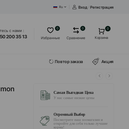
Вход
/
Регистрация
Ru
0
0
0
есь с нами :
50 200 35 13
Корзина
Избранные
Сравнение
Повтор заказа
Акция
almon
Самая Выгодная Цена
У нас самые низкие цены
Огромный Выбор
Посмотрите наш зоомагазин и
откройте для себя только лучшие
корма!