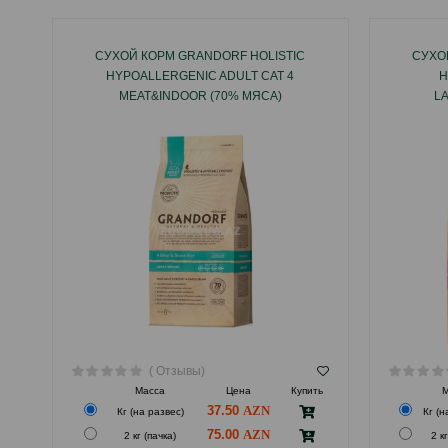
СУХОЙ КОРМ GRANDORF HOLISTIС
СУХО
HYPOALLERGENIC ADULT CAT 4
H
MEAT&INDOOR (70% МЯСА)
L
ГИПОАЛЛЕРГЕННЫЙ ХОЛИСТИК ДЛЯ
ГИПОА
ВЗРОСЛЫХ КОШЕК С ПРОБИОТИКАМИ 4
КОТЯТ
ВИДА МЯСА И БУРЫЙ РИС.
КОШЕ
( Отзывы)
Масса
Цена
Купить
М
37.50
Кг (на развес)
Кг (н
75.00
2 кг (пачка)
2 кг