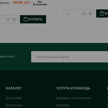
Hет
224.00
 (мешок)
B наличии
К
КУПИТЬ
новостей и
КАТАЛОГ
УСЛУГА И ПОМОЩЬ
Для собак
Добавить объявление
Для кошек
Жалобы