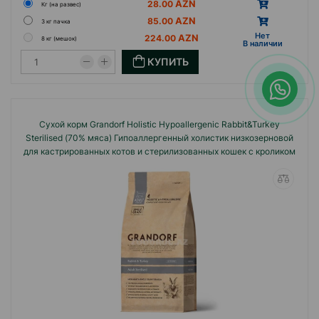
28.00
Кг (на развес)
85.00
3 кг пачка
Hет
224.00
8 кг (мешок)
B наличии
КУПИТЬ
Сухой корм Grandorf Holistiс Hypoallergenic Rabbit&Turkey
Sterilised (70% мяса) Гипоаллергенный холистик низкозерновой
для кастрированных котов и стерилизованных кошек с кроликом
и индейкой.