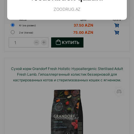
ZOODRUG.AZ
(0 Отзывы)
Масса
Цена
Купить
37.50
Кг (на развес)
75.00
2 кг (пачка)
КУПИТЬ
Сухой корм Grandorf Fresh Holistiс Hypoallergenic Sterilised Adult
Fresh Lamb. Гипоаллергенный холистик беззерновой для
кастрированных котов и стерилизованных кошек с ягненком.