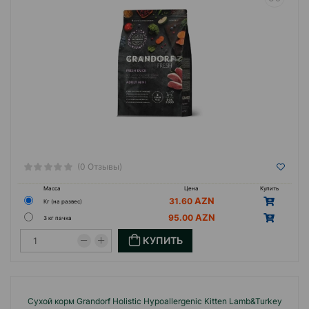
(0 Отзывы)
Масса
Цена
Купить
31.60
Кг (на развес)
95.00
3 кг пачка
КУПИТЬ
Сухой корм Grandorf Holistiс Hypoallergenic Kitten Lamb&Turkey