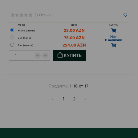
(0 Отзывы)
Масса
Цена
Купить
28.00
Кг (на развес)
Hет
75.00
2 кг (пачка)
B наличии
224.00
8 кг (мешок)
КУПИТЬ
Продукты
1-16 от 17
‹
1
2
›