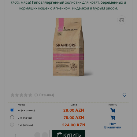
(70% мяса) Гипоаллергенный холистик для котят, беременных и
кормящих кошек с ягненком, индейкой и бурым рисом.
(0 Отзывы)
Масса
Цена
Купить
28.00
Кг (на развес)
75.00
2 кг (пачка)
Hет
224.00
8 кг (мешок)
B наличии
КУПИТЬ