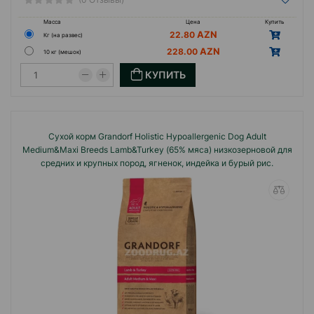
Масса
Цена
Купить
22.80
Кг (на развес)
228.00
10 кг (мешок)
КУПИТЬ
Сухой корм Grandorf Holistiс Hypoallergenic Dog Adult
Medium&Maxi Breeds Lamb&Turkey (65% мяса) низкозерновой для
средних и крупных пород, ягненок, индейка и бурый рис.