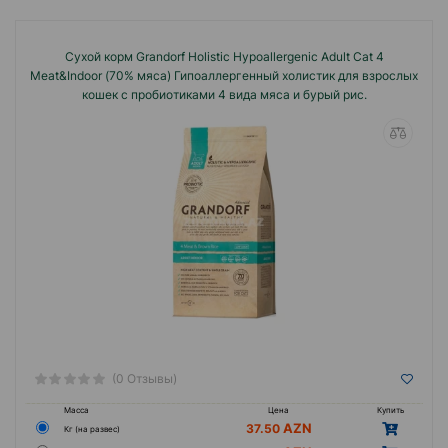
В рационе содержится до 70% натурального
Сухой корм Grandorf Holistiс Hypoallergenic Adult Cat 4
мяса, корма подходят аллергикам, питомцам с
Meat&Indoor (70% мяса) Гипоаллергенный холистик для взрослых
пищевой непереносимостью.
кошек с пробиотиками 4 вида мяса и бурый рис.
Богатый состав витаминов, минералов
позволяет укрепить иммунитет животного и
улучшить его физическое состояние.
Преимущества:
Главное достоинство продуктов GRANDORF -
максимальная приближенность к
естественному рациону, отсутствие
искусственных консервантов, красителей,
стабилизаторов и прочих вредных
(0 Отзывы)
ингредиентов.
Масса
Цена
Купить
37.50
Кг (на развес)
Все продукты линейки GRANDORF подходят