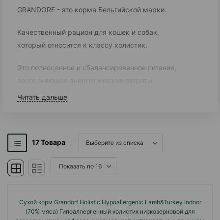
GRANDORF - это корма Бельгийской марки.
Качественный рацион для кошек и собак,
который относится к классу холистик.
Это полноценное и сбалансированное питание,
восполняющее энергетические затраты
питомца.
Читать дальше
Подходит для аллергиков, регулярно получает
положительные отзывы от заводчиков,
ветеринаров и владельцев животных.
17
Товара
Сухие корма GRANDORF выпускаются в
Бельгии.
Консервы сходят с итальянских конвейеров -
этим объясняется бескомпромиссное качество
Сухой корм Grandorf Holistiс Hypoallergenic Lamb&Turkey Indoor
(70% мяса) Гипоаллергенный холистик низкозерновой для
продукта.