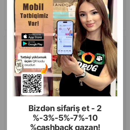
42.50
Кг (на развес)
85.00
2 кг (пачка)
КУПИТЬ
Сухой корм Grandorf Holistiс Hypoallergenic Sterilised 4 Meat (70%
мяса) Гипоаллергенный холистик низкозерновой для
кастрированных котов и стерилизованных кошек 4 вида мяса и
бурый рис.
Bizdən sifariş et - 2
%-3%-5%-7%-10
%cashback qazan!