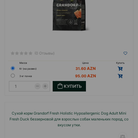
(0 Отзывы)
Масса
Цена
Купить
31.60
Кг (на развес)
95.00
3 кг пачка
КУПИТЬ
Сухой корм Grandorf Fresh Holistiс Hypoallergenic Dog Adult Mini
Fresh Duck беззерновой для взрослых собак маленьких пород, со
вкусом утки.