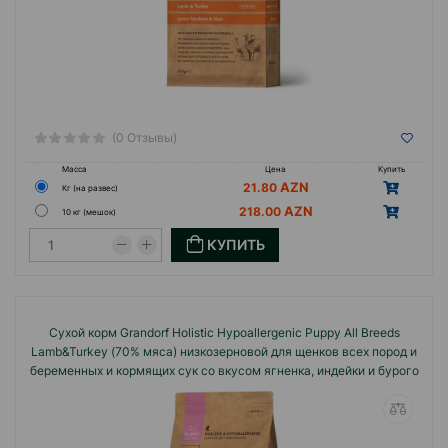
(0 Отзывы)
Масса
Цена
Купить
21.80
Кг (на развес)
218.00
10 кг (мешок)
КУПИТЬ
Сухой корм Grandorf Holistiс Hypoallergenic Puppy All Breeds
Lamb&Turkey (70% мяса) низкозерновой для щенков всех пород и
беременных и кормящих сук со вкусом ягненка, индейки и бурого
риса.