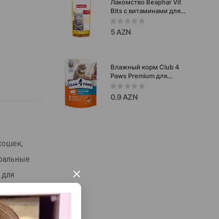
Лакомство Beaphar Vit
Bits с витаминами для
кошек 35г
5 AZN
Влажный корм Club 4
Paws Premium для
взрослых кошек с
ягнёнком в соусе, 85 г
0.9 AZN
#2558
кошек,
уральные
×
 для
у корм