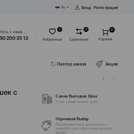
Вход
/
Регистрация
Ru
0
0
0
есь с нами :
50 200 35 13
Корзина
Избранные
Сравнение
Повтор заказа
Акция
шек с
Самая Выгодная Цена
У нас самые низкие цены
Огромный Выбор
Посмотрите наш зоомагазин и
откройте для себя только лучшие
корма!