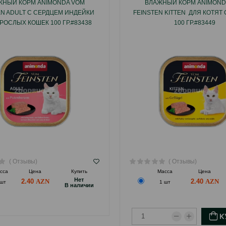
ЖНЫЙ КОРМ ANIMONDA VOM
ВЛАЖНЫЙ КОРМ ANIMOND
EN ADULT С СЕРДЦЕМ ИНДЕЙКИ
FEINSTEN KITTEN ДЛЯ КОТЯТ
РОСЛЫХ КОШЕК 100 ГР.#83438
100 ГР.#83449
( Отзывы)
( Отзывы)
сса
Цена
Купить
Масса
Цена
Hет
2.40
2.40
 шт
1 шт
B наличии
К