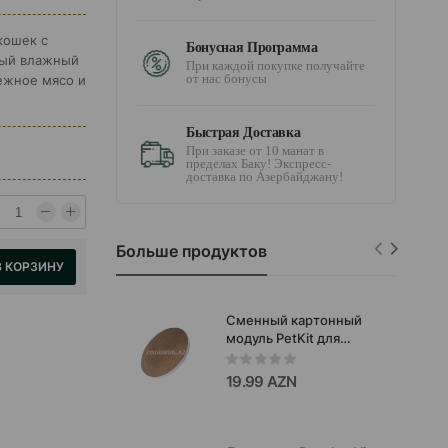
кошек с
Бонусная Программа
ный влажный
При каждой покупке получайте
от нас бонусы
ежное мясо и
Быстрая Доставка
При заказе от 10 манат в
пределах Баку! Экспресс-
доставка по Азербайджану!
Больше продуктов
В КОРЗИНУ
Сменный картонный
модуль PetKit для
игровой площадки.
19.99 AZN