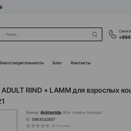
Свяжит
+994
Благотворительность
Блог
Контакты
ADULT RIND + LAMM для взрослых ко
21
Animonda
Бренд:
(Все товары бренда)
ID:
5963532807
(0 Отзывы)