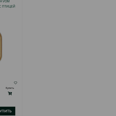
A VOM
ВЛАЖНЫЙ КОРМ ANIMONDA VOM
 С ПТИЦЕЙ
FEINSTEN KITTEN ДЛЯ КОТЯТ С
ЯГНЕНКОМ 100 ГР.#83453
( Отзывы)
Купить
Масса
Цена
Купить
Hет
2.40
1 шт
B наличии
УПИТЬ