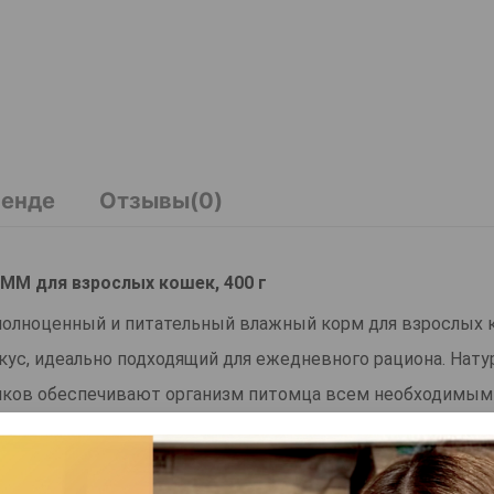
ренде
Отзывы(0)
M для взрослых кошек, 400 г
о полноценный и питательный влажный корм для взрослых 
кус, идеально подходящий для ежедневного рациона. Нат
лков обеспечивают организм питомца всем необходимым
 из свежего мяса и мясных субпродуктов. Благодаря этом