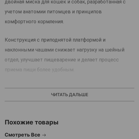
двойная миска для кошек и собак, разработанная с
учетом анатомии питомцев и принципов
комфортного кормления.
Конструкция с приподнятой платформой и
наклонными чашами снижает нагрузку на шейный
отдел, улучшает пищеварение и делает процесс
приема пищи более удобным.
Чаши выполнены из качественной нержавеющей
стали, устойчивой к коррозии, запахам и сколам. Они
ЧИТАТЬ ДАЛЬШЕ
легко снимаются и моются, что обеспечивает
высокую гигиеничность.
Похожие товары
Основание изготовлено из прочного и устойчивого
материала, предотвращающего скольжение по полу и
Смотреть Все