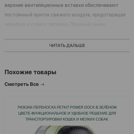
верхние вентиляционные вставки обеспечивают
постоянный приток свежего воздуха, предотвращая
перегрев и стресс питомца. Прочный замок
позволяет легко открывать и закрывать переноску, а
ручка на верхней части делает её удобной для
ЧИТАТЬ ДАЛЬШЕ
переноски. Яркий дизайн с отпечатками лап
добавляет стильный внешний вид.
Похожие товары
Основные преимущества
Лёгкая и удобная конструкция
Смотреть Все
Надёжная вентиляция со всех сторон
Прочная ткань устойчива к износу
РЮКЗАК-ПЕРЕНОСКА PETKIT POWER DOCK В ЗЕЛЁНОМ
Удобная ручка для переноски
ЦВЕТЕ-ФУНКЦИОНАЛЬНОЕ И УДОБНОЕ РЕШЕНИЕ ДЛЯ
ТРАНСПОРТИРОВКИ КОШЕК И МЕЛКИХ СОБАК.
Стильный принт
Тип: переноска для животных