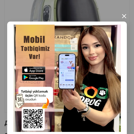
Материал: ткань, пластиковая фурнитура, сетчатые
×
вставки
Назначение: транспортировка животных
Страна производитель: Китай
( Отзывы)
Масса
Цена
Купить
169.99
1 шт
КУПИТЬ
Другие товоры бренда