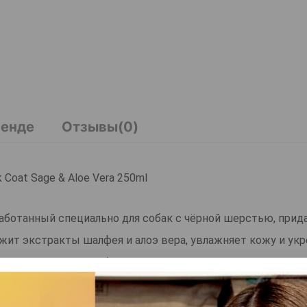
ренде
Отзывы(0)
Coat Sage & Aloe Vera 250ml
азработанный специально для собак с чёрной шерстью, прид
жит экстракты шалфея и алоэ вера, увлажняет кожу и укр
твительной кожей, облегчает расчёсывание, предотвраща
а безопасна при регулярном использовании и обладает пр