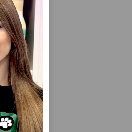
еть Все
NATURAL
ШАМПУНЬ BEEZTEES NEUTRAL
ЬНЫЙ С
SHAMPOO ДЛЯ СОБАК С
 400 МЛ.
ЧУВСТВИТЕЛЬНОЙ КОЖЕЙ
ГИПОАЛЛЕРГЕННЫЙ 300 МЛ/