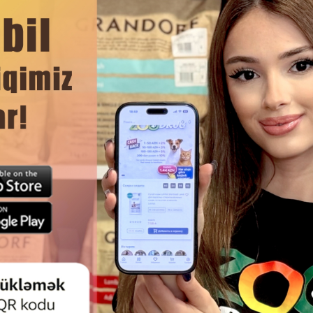
ЧИТАТЬ ДАЛЬШЕ
Смотр
ев.
RO LINE PURE NATURE MAGIC -
ШАМПУНЬ BIO PETACTIVE 
X SHAMPOO – ШАМПУНЬ ДЛЯ
HONEY SHAMPOO НАТУРАЛ
ВЕННОГО ВОССТАНОВЛЕНИЯ
ЭКСТРАКТОМ МЕДА ДЛЯ СОБАК
ШЕРСТИ 400МЛ.