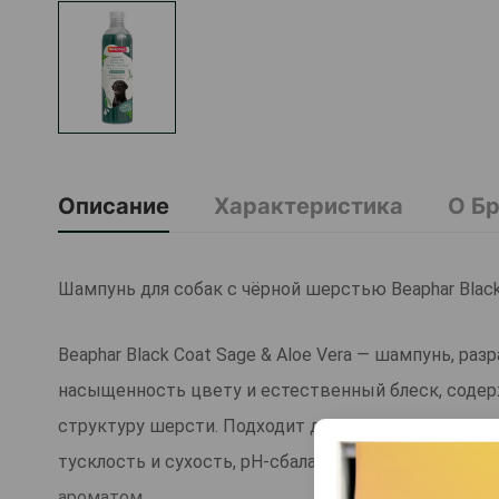
Описание
Характеристика
О Б
Шампунь для собак с чёрной шерстью Beaphar Black 
Beaphar Black Coat Sage & Aloe Vera — шампунь, р
насыщенность цвету и естественный блеск, содер
структуру шерсти. Подходит для животных с чувс
тусклость и сухость, pH-сбалансированная формул
ароматом.