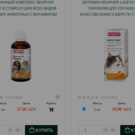
ИННЫЙ КОМПЛЕКС BEAPHAR
ВИТАМИН BEAPHAR LAVETA 
NE B COMPLEX ДЛЯ ВСЕХ ВИДОВ
ТАУРИНОМ ДЛЯ УЛУЧШЕН
ИХ ЖИВОТНЫХ С ВИТАМИНОМ
КАЧЕСТВО КОЖИ И ШЕРСТИ У 
В 50 МЛ.
МЛ.
( Отзывы)
( Отзывы)
асса
Цена
Купить
Масса
Цена
17.50
19.80
1 шт
1 шт
КУПИТЬ
К