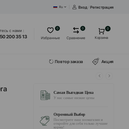
Вход
/
Регистрация
Ru
0
0
0
есь с нами :
50 200 35 13
Корзина
Избранные
Сравнение
Повтор заказа
Акция
ra
Самая Выгодная Цена
У нас самые низкие цены
Огромный Выбор
Посмотрите наш зоомагазин и
откройте для себя только лучшие
корма!