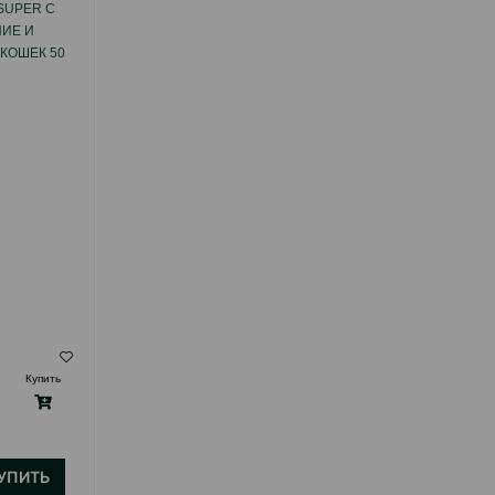
SUPER С
ЛАКОМСТВО BEAPHAR KITTY'S MIX ДЛЯ
ИЕ И
КОШЕК ВИТАМИНИЗИРОВАННОЕ 180 ШТ.
КОШЕК 50
( Отзывы)
Купить
Масса
Цена
Купить
16.70
1 шт
УПИТЬ
КУПИТЬ