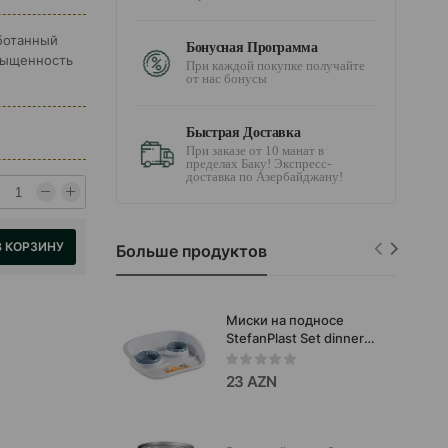
аботанный
Бонусная Программа
сыщенность
При каждой покупке получайте
от нас бонусы
Быстрая Доставка
При заказе от 10 манат в
пределах Баку! Экспресс-
доставка по Азербайджану!
В КОРЗИНУ
Больше продуктов
Миски на подносе
StefanPlast Set dinner
для кошек и собак
мелких пород. Цвет:
23 AZN
Бело-голубой. Объем:
250 и 300 мл.