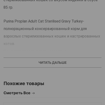
85 гр.
Purina Proplan Adult Cat Sterilised Gravy Turkey-
полнорационный консервированный корм для
взрослых стерилизованных кошек и кастрированных
котов.
Помогает поддерживать здоровье
мочевыделительной системы стерилизованных
ЧИТАТЬ ДАЛЬШЕ
кошек и кастрированных котов.
Нежные кусочки с индейкой в соусе обязательно
придутся по душе Вашему гурману!
Похожие товары
Баланс замечательного вкуса и пользы для здоровья.
Смотреть Все
Преимущества: