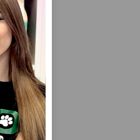
еть Все
CHICKEN
ВЛАЖНЫЙ КОРМ CLUB 4 PAWS PREMIUM
TH ДЛЯ
ДЛЯ ВЗРОСЛЫХ КОШЕК С ЯГНЁНКОМ В
 И УТКОЙ
СОУСЕ, 85 Г #2558
ГР.#1025