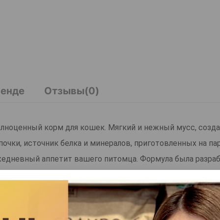
ренде
Отзывы(0)
лноценный корм для кошек. Мягкий и нежный мусс, созд
почки, источник белка и минералов, приготовленных на па
жедневный аппетит вашего питомца. Формула была разраб
ворения ежедневных потребностей вашего питомца в пит
%, почки 4,5%), минералы.