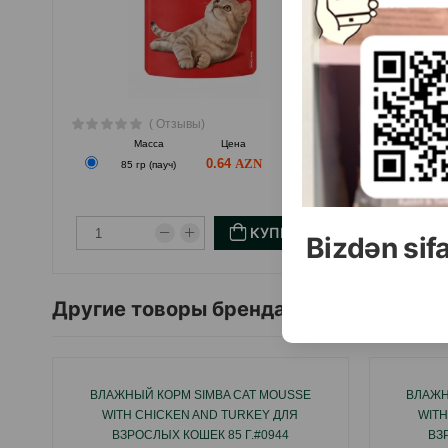
( Отзывы)
Масса
Цена
Купить
0.64
85 гр (пауч)
100
КУПИТЬ
Bizdən sif
Другие товоры бренда
ВЛАЖНЫЙ КОРМ SIMBA CAT MOUSSE
ВЛАЖН
WITH CHICKEN AND TURKEY ДЛЯ
WITH
ВЗРОСЛЫХ КОШЕК 85 Г.#0944
ВЗ