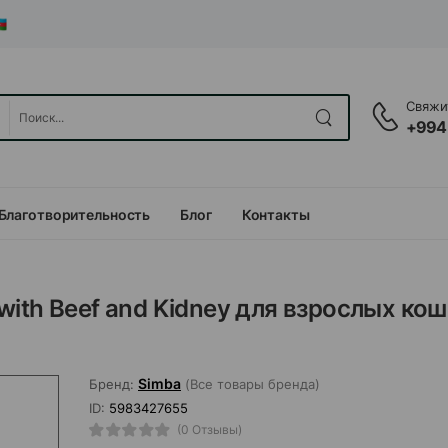
Свяжит
+994
Благотворительность
Блог
Контакты
ith Beef and Kidney для взрослых кош
Simba
Бренд:
(Все товары бренда)
ID:
5983427655
(0 Отзывы)