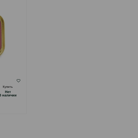
( Отзывы)
Купить
Масса
Цена
Купить
Hет
Hет
1.50
1 шт
B наличии
B наличии