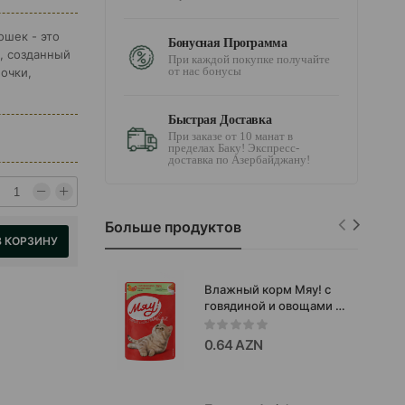
ошек - это
Бонусная Программа
, созданный
При каждой покупке получайте
от нас бонусы
почки,
Быстрая Доставка
При заказе от 10 манат в
пределах Баку! Экспресс-
доставка по Азербайджану!
Больше продуктов
В КОРЗИНУ
Влажный корм Мяу! с
говядиной и овощами в
желе -
полнорационный
0.64 AZN
сбалансированный
рацион для
ежедневного
кормления кошек