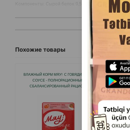
Компоненты: Сырой белок 9,5%, сырая клетчатка 0,5
Похожие товары
ВЛАЖНЫЙ КОРМ МЯУ! С ГОВЯДИНОЙ В
ВЛАЖ
СОУСЕ - ПОЛНОРАЦИОННЫЙ
T
СБАЛАНСИРОВАННЫЙ РАЦИОН,
ПОЛН
РАЗРАБОТАННЫЙ ДЛЯ ЕЖЕДНЕВНОГО
ВЛАЖНЫ
КОРМЛЕНИЯ КОШЕК 85Г.#2664
СЕВЕР
КОШ