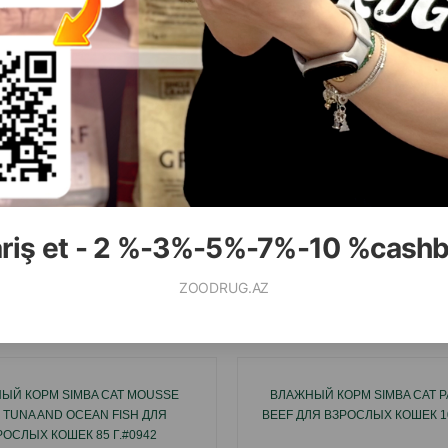
( Отзывы)
( Отзывы)
Масса
Цена
Купить
Масса
Цена
6.20
3.50
 гр (консерва)
1 шт
КУПИТЬ
К
ariş et - 2 %-3%-5%-7%-10 %cash
ZOODRUG.AZ
Смотр
ЫЙ КОРМ SIMBA CAT MOUSSE
ВЛАЖНЫЙ КОРМ SIMBA CAT P
 TUNA AND OCEAN FISH ДЛЯ
BEEF ДЛЯ ВЗРОСЛЫХ КОШЕК 1
РОСЛЫХ КОШЕК 85 Г.#0942