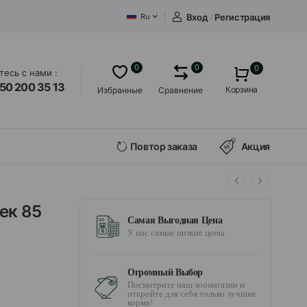
Вход
/
Регистрация
Ru
0
0
0
есь с нами :
50 200 35 13
Корзина
Избранные
Сравнение
Повтор заказа
Акция
ек 85
Самая Выгодная Цена
У нас самые низкие цены
Огромный Выбор
Посмотрите наш зоомагазин и
откройте для себя только лучшие
корма!