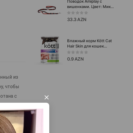
Поводок Amiplay с
85г.#2596
вишенками. Цвет: Микс.
Размер: S. Длина: 100-
200х1.5 см.
33.3 AZN
Влажный корм Kött Cat
Hair Skin для кошек
паштет с уткой для
красивой шерсти 75 гр.
0.9 AZN
анный из
ру, чтобы
отана с
×
ательных