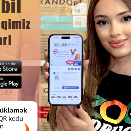
%, сырой жир 6,0%, сырая зола 2,4%. Влажность 78%.
ЧИТАТЬ ДАЛЬШЕ
Смотр
НЫЙ КОРМ CARNILOVE CAT
ВЛАЖНЫЙ КОРМ APPLAWS 
URKEY & REINDEER ADULT
BREAST WITH DUCK IN BRO
ОРАЦИОННЫЙ БЕЗЗЕРНОВОЙ
ВЗРОСЛЫХ КОШЕК С КУРИЦЕЙ
Й КОРМ С МЯСОМ ИНДЕЙКИ И
В НАСЫЩЕННОМ БУЛЬОНЕ 70 
НОГО ОЛЕНЯ ДЛЯ ВЗРОСЛЫХ
ЕК ВОЗРАСТОМ СТАРШЕ 12
МЕСЯЦЕВ 100 ГР.