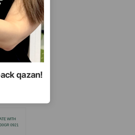
( Отзывы)
Купить
Масса
Цена
Купить
0.90
1 шт
УПИТЬ
КУПИТЬ
back qazan!
еть Все
ATE WITH
ВЛАЖНЫЙ КОРМ SIMBA CAT PATE WITH
00GR 0921
ТUNA ДЛЯ ВЗРОСЛЫХ КОШЕК 100GR
0923