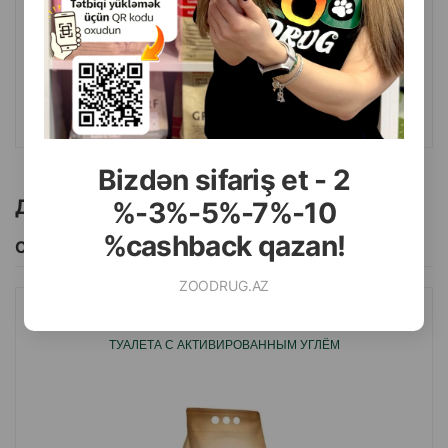
8.50
5 кг (мешок)
16.00
10 кг (мешок)
КУПИТЬ
Bizdən sifariş et - 2
Другие товоры бренда
%-3%-5%-7%-10
%cashback qazan!
Смотреть Все
ZOODRUG.AZ
КОМКУЮЩИЙСЯ НАПОЛНИТЕЛЬ MYCAT® ДЛЯ КОШАЧЬЕГО
ТУАЛЕТА С АКТИВИРОВАННЫМ УГЛЁМ