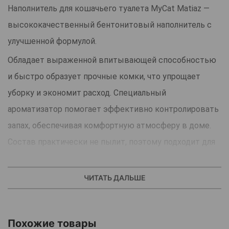
Наполнитель для кошачьего туалета MyCat Matiaz —
высококачественный бентонитовый наполнитель с
улучшенной формулой.
Обладает выраженной впитывающей способностью
и быстро образует прочные комки, что упрощает
уборку и экономит расход. Специальный
ароматизатор помогает эффективно контролировать
запах, обеспечивая комфортную атмосферу в доме.
Состав практически не пылит, поэтому подходит для
чувствительных животных и владельцев.
Бентонитовые гранулы удобны для использования с
ЧИТАТЬ ДАЛЬШЕ
любыми видами лотков, не прилипают к лапам и не
разносятся по квартире. Прочный пакет с удобными
Похожие товары
отверстиями для переноса обеспечивает безопасное