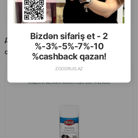
КУПИТЬ
Bizdən sifariş et - 2
Другие товоры бренда
%-3%-5%-7%-10
Смотреть Все
%cashback qazan!
ZOODRUG.AZ
СУХОЙ ШАМПУНЬ TRIXIE ГИПОАЛЛЕРГЕННЫЙ ДЛЯ СОБАК,
КОШЕК И МЕЛКИХ ЖИВОТНЫХ 100 ГР.#29181