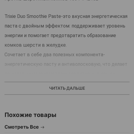
Trixie Duo Smoothie Paste-это вкусная энергетическая
паста с двойным эффектом: поддерживает уровень
энергии и помогает предотвратить образование
комков шерсти в желудке.
Сочетает в себе два полезных компонента-
энергетическую пасту и антиволосковую, что делает
её идеальным лакомством для активных кошек.
Основные преимущества:
ЧИТАТЬ ДАЛЬШЕ
Обеспечивает кошку дополнительной энергией.
Предотвращает образование шерстяных комков.
Поддерживает здоровье пищеварительной системы.
Похожие товары
Обладает приятным вкусом, который нравится
Смотреть Все
кошкам.