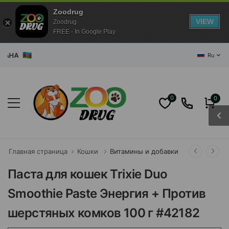
Zoodrug
VIEW
Zoodrug
FREE - In Google Play
НА
Ru
0
0
Главная страница
Кошки
Витамины и добавки
Паста для кошек Trixie Duo
Smoothie Paste Энергия + Против
шерстяных комков 100 г #42182