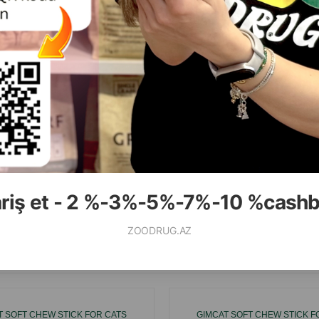
( Отзывы)
( Отзывы)
асса
Цена
Купить
Масса
Цена
16.70
25.00
1 шт
1 шт
КУПИТЬ
К
ariş et - 2 %-3%-5%-7%-10 %cash
ZOODRUG.AZ
Смотр
T SOFT CHEW STICK FOR CATS
GIMCAT SOFT CHEW STICK F