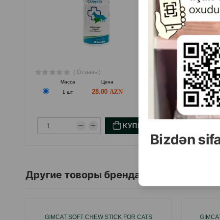
( Отзывы)
Масса
Цена
Купить
М
28.00
1 шт
КУПИТЬ
Bizdən sif
Другие товоры бренда
GIMCAT SOFT CHEW STICK FOR CATS
GIMCA