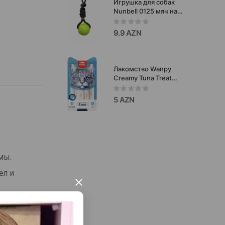
Игрушка для собак
Nunbell 0125 мяч на
прочной верёвке-
качественная и
9.9 AZN
долговечная игрушка
для активных собак 9см.
Лакомство Wanpy
Creamy Tuna Treat
нежное пюре из тунца
для кошек 70 гр.
5 AZN
мы.
ел и
×
рая может