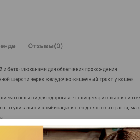
ренде
Отзывы(0)
кой и бета-глюканами для облегчения прохождения
нной шерсти через желудочно-кишечный тракт у кошек.
ием с пользой для здоровья его пищеварительной систе
ты с уникальной комбинацией солодового экстракта, мас
ми
-кишечного тракта кошек от проглоченной шерсти, кото
провоцировать кишечные колики