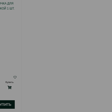
ЧКА ДЛЯ
ПАСТА ДЛЯ ВЫВЕДЕНИЯ ШЕРСТИ ИЗ
ОЙ 1 ШТ.
ЖЕЛУДКА КОШЕК
( Отзывы)
Купить
Масса
Цена
Купить
12.00
50 г (тюбик)
УПИТЬ
КУПИТЬ