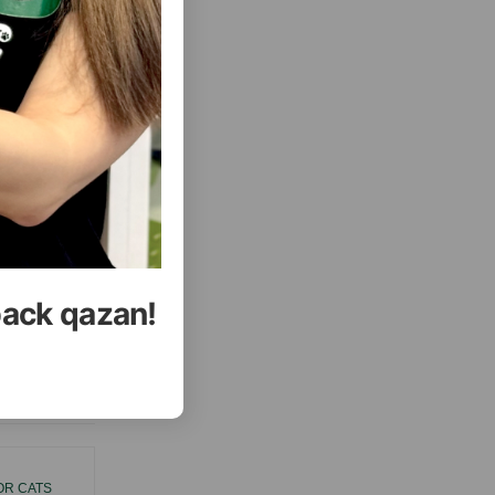
( Отзывы)
Купить
Масса
Цена
Купить
23
25.30
1 шт
УПИТЬ
КУПИТЬ
back qazan!
еть Все
OR CATS
GIMCAT DUO-PASTE ANTI-HAIRBALL -