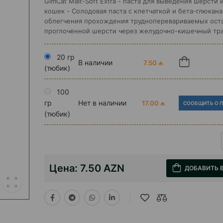
GimCat Malt-Soft Extra - паста для выведения шерсти 
кошек - Солодовая паста с клетчаткой и бета-глюкан
облегчения прохождения трудноперевариваемых оста
проглоченной шерсти через желудочно-кишечный тра
20 гр
В наличии
7.50 ₼
(тюбик)
100
гр
Нет в наличии
17.00 ₼
СООБЩИТЬ О 
(тюбик)
Цена:
7.50 AZN
ДОБАВИТЬ 