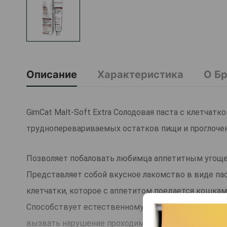
Описание
Характеристика
О Б
GimCat Malt-Soft Extra Солодовая паста с клетчат
трудноперевариваемых остатков пищи и проглоче
Позволяет побаловать любимца аппетитным угощен
Представляет собой вкусное лакомство в виде пас
клетчатки, которое с аппетитом поедается кошка
Способствует естественному очищению желудочно
вызвать нарушение проходимости кишечника и с