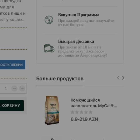
из желудка
ами для
тков пищи и
Бонусная Программа
кт у кошек.
При каждой покупке получайте
от нас бонусы
Быстрая Доставка
При заказе от 10 манат в
пределах Баку! Экспресс-
доставка по Азербайджану!
ПОСТУПЛЕНИИ
Больше продуктов
Комкующийся
наполнитель MyCat®
В КОРЗИНУ
для кошачьего туалета
с ароматом
6.9-21.9 AZN
марсельского мыла