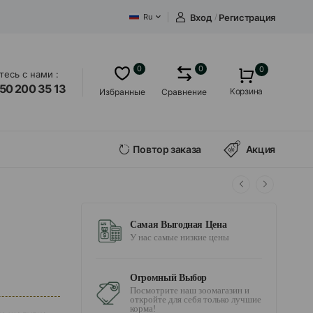
Вход
/
Регистрация
Ru
0
0
0
есь с нами :
50 200 35 13
Корзина
Избранные
Сравнение
Повтор заказа
Акция
Самая Выгодная Цена
У нас самые низкие цены
Огромный Выбор
Посмотрите наш зоомагазин и
откройте для себя только лучшие
корма!