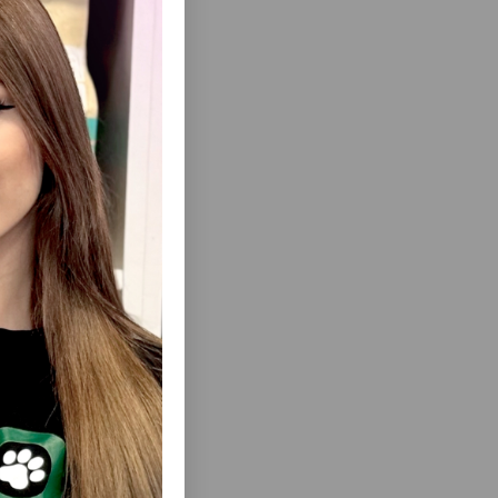
удке
вствие и
доровье
еть Все
ошек -
КОМПЛЕКС
ВИТАМИНЫ CANVIT MULTI CAT ДЛЯ
S ДЛЯ
ЗДОРОВОЙ ЖИЗНИ КОШЕК 100 ГР.
ЕСТВ 50