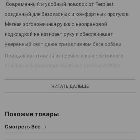
Современный и удобный поводок от Ferplast,
созданный для безопасных и комфортных прогулок.
Мягкая эргономичная ручка с неопреновой
подкладкой не натирает руку и обеспечивает
уверенный хват даже при активном беге собаки
Поводок изготовлен из прочного износостойкого
нейлона, а фирменный карабин с системой
Matic
позволяет быстро и надёжно пристёгивать поводок к
ошейнику одним движением.Идеальный выбор для
ЧИТАТЬ ДАЛЬШЕ
ежедневных прогулок, дрессировок и активных игр.
Похожие товары
Смотреть Все