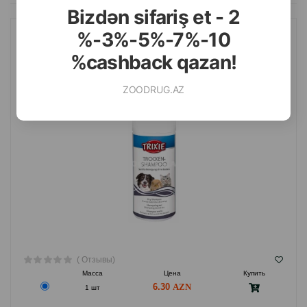
Bizdən sifariş et - 2
%-3%-5%-7%-10
СУХОЙ ШАМПУНЬ TRIXIE ГИПОАЛЛЕРГЕННЫЙ ДЛЯ СОБАК,
%cashback qazan!
КОШЕК И МЕЛКИХ ЖИВОТНЫХ 100 ГР.#29181
ZOODRUG.AZ
( Отзывы)
Масса
Цена
Купить
6.30
1 шт