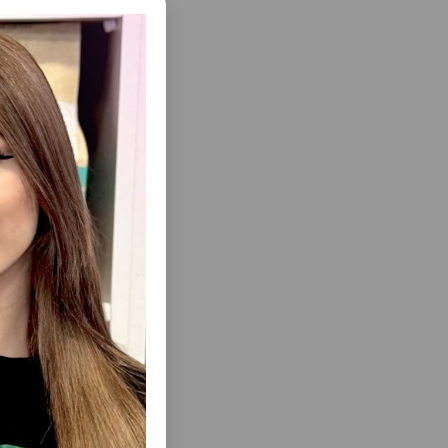
е.
у и
еть Все
ЮЩИЙСЯ
НАПОЛНИТЕЛЬ ДЛЯ КОШАЧЬЕГО
 MONITOR
ТУАЛЕТА SANICAT S5582 CLUMPING
ЕЦИАЛЬНО
UNSCENTED БЕНТОНИТОВЫЙ,
ВЬЯ
КОМКУЮЩИЙСЯ С АКТИВНЫМ
ИСТЕМЫ
КИСЛОРОДОМ БЕЗ ЗАПАХА 10 ЛТР.