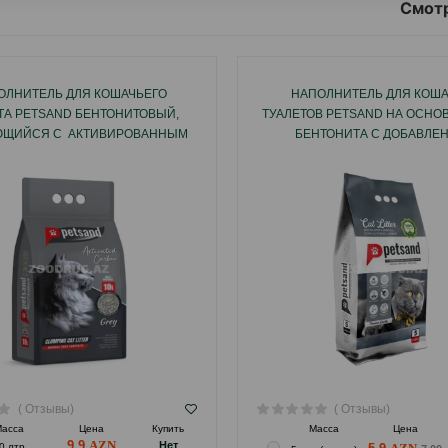
Смотр
ОЛНИТЕЛЬ ДЛЯ КОШАЧЬЕГО
НАПОЛНИТЕЛЬ ДЛЯ КОШ
ТА PETSAND БЕНТОНИТОВЫЙ,
ТУАЛЕТОВ PETSAND НА ОСНО
ЮЩИЙСЯ С АКТИВИРОВАННЫМ
БЕНТОНИТА С ДОБАВЛЕ
УГЛЕМ
АКТИВИРОВАННОГО УГ
( Отзывы)
( Отзывы)
асса
Цена
Купить
Масса
Цена
9.9
Hет
0 лтр