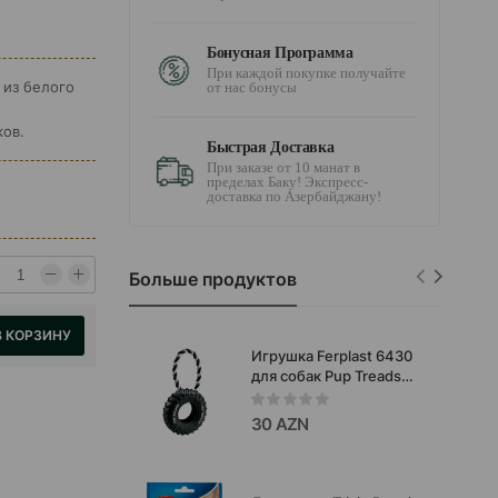
Бонусная Программа
При каждой покупке получайте
 из белого
от нас бонусы
й
ов.
Быстрая Доставка
При заказе от 10 манат в
пределах Баку! Экспресс-
доставка по Азербайджану!
Больше продуктов
В КОРЗИНУ
Игрушка Ferplast 6430
для собак Pup Treads
прочная интерактивная
, созданная для
30 AZN
активных игр и
ежедневных нагрузок
10,5 x 4,2 x 23,5 см