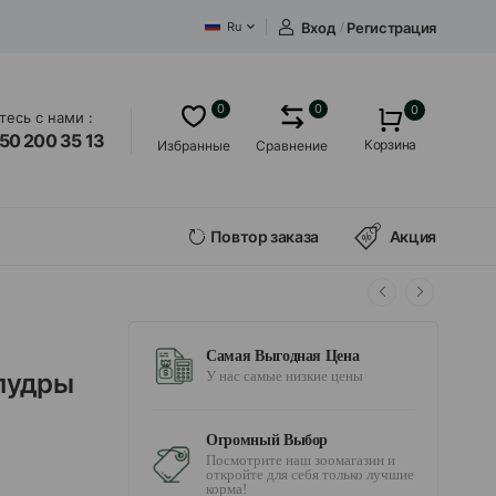
Вход
/
Регистрация
Ru
0
0
0
есь с нами :
50 200 35 13
Корзина
Избранные
Сравнение
Повтор заказа
Акция
Самая Выгодная Цена
пудры
У нас самые низкие цены
Огромный Выбор
Посмотрите наш зоомагазин и
откройте для себя только лучшие
корма!