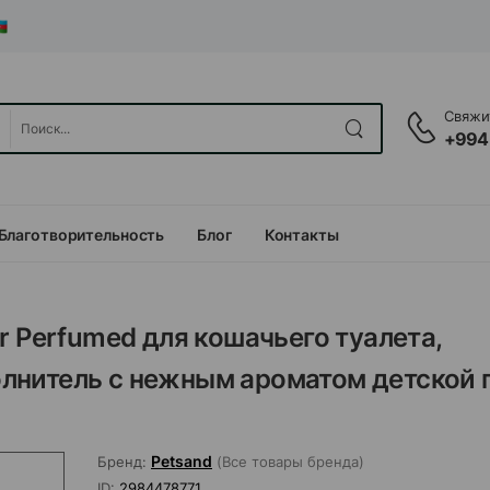
Свяжит
+994
Благотворительность
Блог
Контакты
 Perfumed для кошачьего туалетa,
лнитель с нежным ароматом детской 
Petsand
Бренд:
(Все товары бренда)
ID:
2984478771