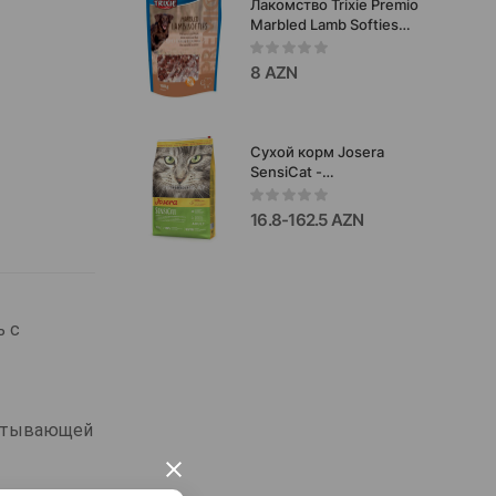
Лакомство Trixie Premio
Marbled Lamb Softies
для собак со вкусом
ягненка и рыбой 100 гр.
8 AZN
Сухой корм Josera
SensiCat -
полнорационный
сбалансированный
16.8-162.5 AZN
рацион для взрослых
кошек с
чувствительным
пищеварением 10 кг.
ь с
питывающей
×