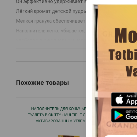
Он эффективно удерживает влагу и нейтрализует н
Лёгкий аромат детской пудры создаёт приятную а
Мелкая гранула обеспечивает комфорт для лап и ми
Наполнитель легко убирается, экономично расходуе
удобство в ежедневном использовании.
Страна производитель: Турция.
Похожие товары
НАПОЛНИТЕЛЬ ДЛЯ КОШАЧЬЕГО
НАП
ТУАЛЕТА BIOKITTY+ MULTIPLE CAT (С
ТУАЛЕТА
АКТИВИРОВАННЫМ УГЛЁМ,
SILICA
КОМКУЮЩИЙСЯ,БЕНТОНИТОВЫЙ)10Л
А
#080248