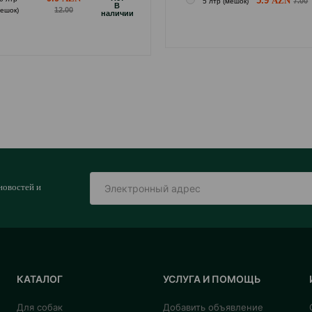
5.9
7.00
5 лтр (мешок)
B
12.00
мешок)
наличии
новостей и
КАТАЛОГ
УСЛУГА И ПОМОЩЬ
Для собак
Добавить объявление