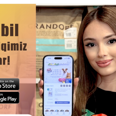
еприятные запахи, обеспечивая чистоту и свежесть в дом
тмосферу, не раздражая кошку.
нимизирует разнос наполнителя за пределы лотка.
тся и подходит для всех пород кошек, обеспечивая гигиен
ЧИТАТЬ ДАЛЬШЕ
Смотр
ОЛНИТЕЛЬ ДЛЯ КОШАЧЬЕГО
ИННОВАЦИОННЫЙ КОМКУ
 SANICAT DIAMONDS LAVANDER
НАПОЛНИТЕЛЬ PETKIT URINE
 GEL SG3773 СИЛИКАГЕЛЕВЫЙ С
CAT LITTER, СОЗДАННЫЙ СП
РОМАТОМ ЛАВАНДЫ 5 ЛТР.
ДЛЯ КОНТРОЛЯ ЗДОРО
МОЧЕВЫДЕЛИТЕЛЬНОЙ С