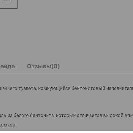
ренде
Отзывы(0)
ошачьего туалетa, комкующийся бентонитовый наполнител
тель из белого бентонита, который отличается высокой в
комков.