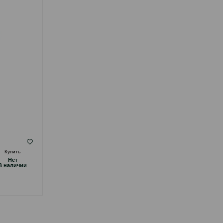
ПОПУГАЙЧИКОВ 500 ГР #2100 / #2102..
( Отзывы)
Купить
Масса
Цена
Купить
Hет
4.50
Кг (на развес)
B наличии
4.50
500 гр (пачка)
8.00
1 кг
КУПИТЬ