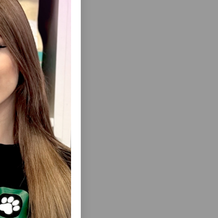
еть Все