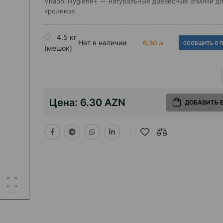
Vitapol Hygiene+ — натуральные древесные опилки дл
кроликов
4.5 кг
Нет в наличии
6.30 ₼
СООБЩИТЬ О 
(мешок)
Цена:
6.30 AZN
ДОБАВИТЬ 