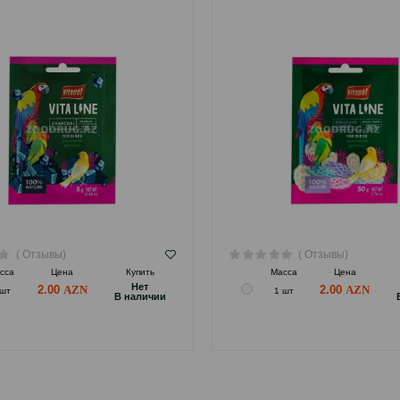
( Отзывы)
( Отзывы)
сса
Цена
Купить
Масса
Цена
Hет
2.00
2.00
 шт
1 шт
B наличии