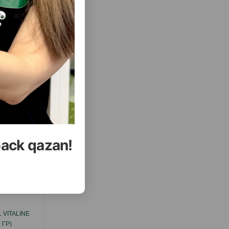
back qazan!
еть Все
VITALINE
ПОЛНОРАЦИОННЫЙ КОРМ VITAPOL
 ГР)
KARMEO PREMIUM ДЛЯ ВОЛНИСТЫХ