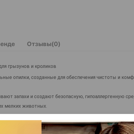
ренде
Отзывы(0)
для грызунов и кроликов
ьные опилки, созданные для обеспечения чистоты и комф
вают запахи и создают безопасную, гипоаллергенную сре
их мелких животных.
ка легко распределяется по клетке, не пылит и подходит