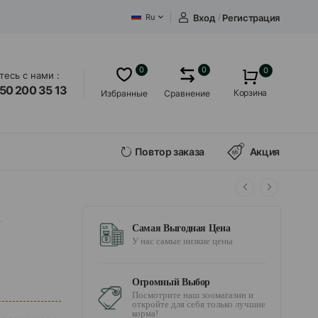
Вход
/
Регистрация
Ru
0
0
0
есь с нами :
50 200 35 13
Корзина
Избранные
Сравнение
Повтор заказа
Акция
3
Самая Выгодная Цена
У нас самые низкие цены
Огромный Выбор
Посмотрите наш зоомагазин и
откройте для себя только лучшие
корма!