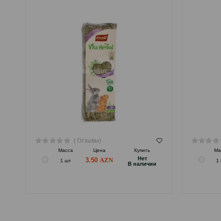
( Отзывы)
Масса
Цена
Купить
Ма
Hет
3.50
1 шт
1
B наличии