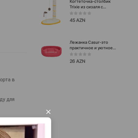
Когтеточка-столбик
Trixie из сизаля с
игрушками. Цвет:
Бежевый/Желтый.
45 AZN
Высота: 50 см.
Лежанка Casur-это
практичное и уютное
место для отдыха
55x41xh15см.#4020014
26 AZN
орта в
ду для
×
 даже самым