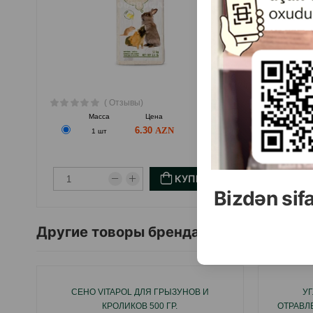
( Отзывы)
Масса
Цена
Купить
6.30
1 шт
КУПИТЬ
Bizdən sif
Другие товоры бренда
СЕНО VITAPOL ДЛЯ ГРЫЗУНОВ И
УГ
КРОЛИКОВ 500 ГР.
ОТРАВЛЕ