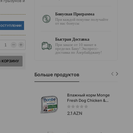
я грызунов и
Бонусная Программа
При каждой покупке получайте
от нас бонусы
ПОСТУПЛЕНИИ
Быстрая Доставка
При заказе от 10 манат в
пределах Баку! Экспресс-
доставка по Азербайджану!
В КОРЗИНУ
Больше продуктов
Влажный корм Monge
Fresh Dog Chicken &
Vegetables паштет для
взрослых собак со
2.1 AZN
вкусом нежной курицы
и свежих овощей 100
гр.#13031