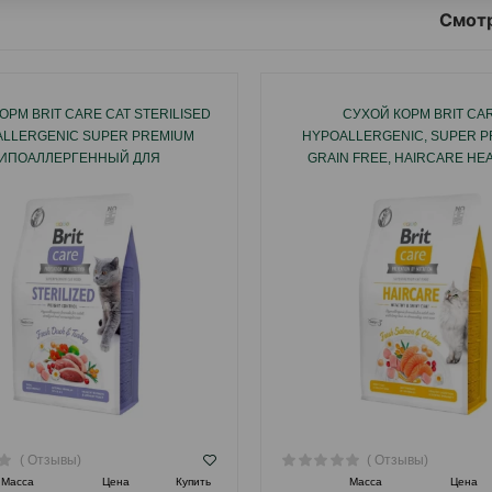
Смотр
ОРМ BRIT CARE CAT STERILISED
СУХОЙ КОРМ BRIT CA
LLERGENIC SUPER PREMIUM
HYPOALLERGENIC, SUPER P
ИПОАЛЛЕРГЕННЫЙ ДЛЯ
GRAIN FREE, HAIRCARE HE
СТРИРОВАННЫХ КОТОВ И
SHINY COAT ДЛЯ ВЗРОСЛЫ
ИЗОВАННЫХ КОШЕК СО ВКУСОМ
ГИПОАЛЛЕРГЕННЫЙ, БЕЗЗЕР
УТКИ И ИНДЕЙКИ.
ВКУСОМ ЛОСОСЯ И КУР
( Отзывы)
( Отзывы)
Масса
Цена
Купить
Масса
Цена