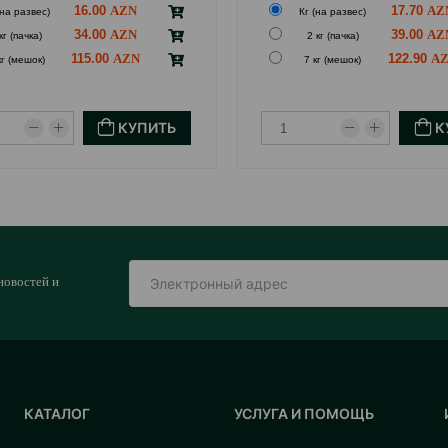
16.00
17.70
(на развес)
Кг (на развес)
34.00
39.00
кг (пачка)
2 кг (пачка)
115.00
122.90
кг (мешок)
7 кг (мешок)
КУПИТЬ
К
новостей и
КАТАЛОГ
УСЛУГА И ПОМОЩЬ