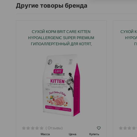
Другие товоры бренда
СУХОЙ КОРМ BRIT CARE KITTEN
СУХОЙ К
HYPOALLERGENIC SUPER PREMIUM
HYPOA
ГИПОАЛЛЕРГЕННЫЙ ДЛЯ КОТЯТ,
Г
БЕРЕМЕННЫХ И КОРМЯЩИХ КОШЕК CО
КА
ВКУСОМ ИНДЕЙКИ И КУРИЦЫ.
СТЕРИЛ
( Отзывы)
Масса
Цена
Купить