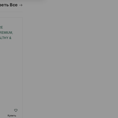
еть Все
RE
СУХОЙ КОРМ BRIT CARE PUPPY
REMIUM,
HYPOALLERGENIC LAMB&RICE
ALTHY &
ПОЛНОРАЦИОННЫЙ
Х КОШЕК
СБАЛАНСИРОВАННЫЙ
НОВОЙ СО
ГИПОАЛЛЕРГЕННЫЙ ДЛЯ ЩЕНКОВ ВСЕХ
ИЦЫ.
ПОРОД СО ВКУСОМ ЯГНЕНКА.
( Отзывы)
Купить
Масса
Цена
Купить