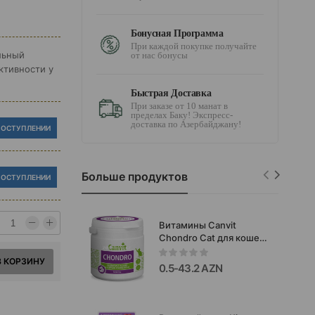
Бонусная Программа
При каждой покупке получайте
альный
от нас бонусы
ктивности у
Быстрая Доставка
При заказе от 10 манат в
пределах Баку! Экспресс-
доставка по Азербайджану!
ПОСТУПЛЕНИИ
Больше продуктов
ПОСТУПЛЕНИИ
Витамины Canvit
Chondro Cat для кошек
содержащий
В КОРЗИНУ
хондропротекторы и
0.5-43.2 AZN
биологически активные
вещества 100gr