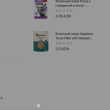
Влажный корм Kissa с
говядиной в желе -
вкусный и
сбалансированный
0.55 AZN
рацион для
ежедневного питания
взрослых кошек 75гр.
Влажный корм Applaws
Tuna Fillet with Maсkerel
in Tasty Jelly для
взрослых кошек со
3.5 AZN
вкусом тунца и
скумбрии в желе 70
гр.#8275
ки
×