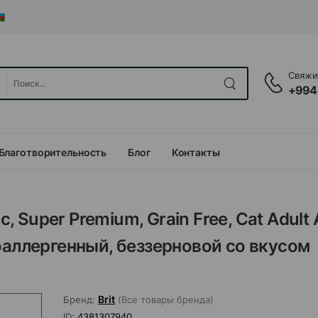
Свяжит
+994
Благотворительность
Блог
Контакты
, Super Premium, Grain Free, Cat Adult A
оаллергенный, беззерновой со вкусом
Brit
Бренд:
(Все товары бренда)
ID:
4381307940