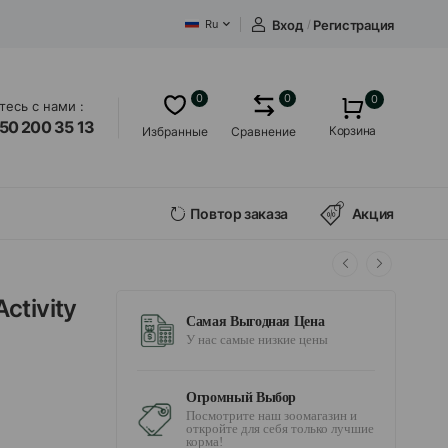
Вход
/
Регистрация
Ru
0
0
0
есь с нами :
50 200 35 13
Корзина
Избранные
Сравнение
Повтор заказа
Акция
ctivity
Самая Выгодная Цена
У нас самые низкие цены
Огромный Выбор
Посмотрите наш зоомагазин и
откройте для себя только лучшие
корма!