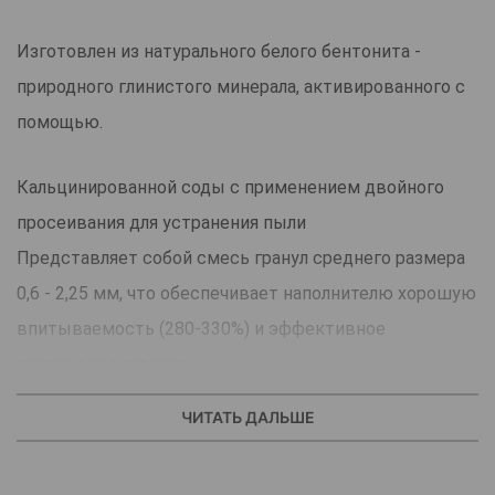
Изготовлен из натурального белого бентонита -
природного глинистого минерала, активированного с
помощью.
Кальцинированной соды с применением двойного
просеивания для устранения пыли
Представляет собой смесь гранул среднего размера
0,6 - 2,25 мм, что обеспечивает наполнителю хорошую
впитываемость (280-330%) и эффективное
поглощение запахов
Быстро комкуется, абсорбирует влагу и образует
ЧИТАТЬ ДАЛЬШЕ
крепкие, не рассыпающиеся комочки
Обладает антибактериальным эффектом, благодаря