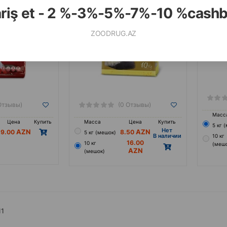
ariş et - 2 %-3%-5%-7%-10 %cash
ZOODRUG.AZ
Отзывы)
(0 Отзывы)
Масс
Цена
Купить
Масса
Цена
Купить
5 кг 
Hет
29.00
8.50
5 кг (мешок)
B наличии
10 кг
16.00
10 кг
(меш
(мешок)
11