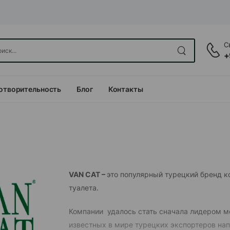
С
+
отворительность
Блог
Контакты
VAN CAT –
это популярный турецкий бренд к
туалета.
Компании удалось стать сначала лидером ме
известных в мире турецких экспортеров нап