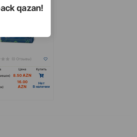
back qazan!
(0 Отзывы)
а
Цена
Купить
8.50
(мешок)
16.00
Hет
B наличии
ок)