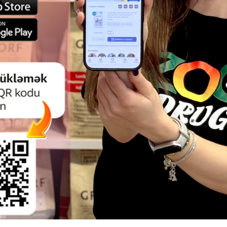
Отзывы)
(0 Отзывы)
Цена
Купить
Масса
Цена
Купить
Масс
8.50
8.50
5 кг (мешок)
10 лт
16.00
16.00
10 кг (мешок)
для кошачьего
Наполнитель для кошачьего
Нап
 Premium Quality
туалета Van Cat Vanilla
туале
тонитовый ультра
Бентонитовый комкующийся
Pine
щийся.
наполнитель, с ароматом ванили