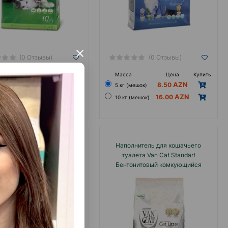
×
(0 Отзывы)
(0 Отзывы)
а
Цена
Купить
Масса
Цена
Купить
8.50
8.50
(мешок)
5 кг (мешок)
16.00
16.00
 (мешок)
10 кг (мешок)
олнитель для кошачьего
Наполнитель для кошачьего
а Van Cat Premium Quality
туалета Van Cat Standart
ive Carbon бентонитовый
Бентонитовый комкующийся
ющийся без запаха 10 лтр.
наполнитель, крупный, без
аромата