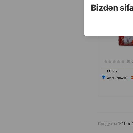
Bizdən sif
(0 
Масса
20 кг (мешок)
Продукты
1-11 от 