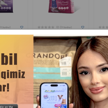
Отзывы)
(0 Отзывы)
Цена
Купить
Масса
Цена
Купить
Масс
8.50
8.50
5 кг (мешок)
5 кг 
16.00
16.00
10 кг (мешок)
10 кг
29.00
29.00
20 кг (мешок)
для кошачьего
Наполнитель для кошачьего
Нап
Fresh Perfumed -
туалета Van Cat Orange Perfumed -
туалет
ественный
высококачественный
Act
й продукт для
комкующийся наполнитель с
комка
спользования.
приятным ароматом апельсина.