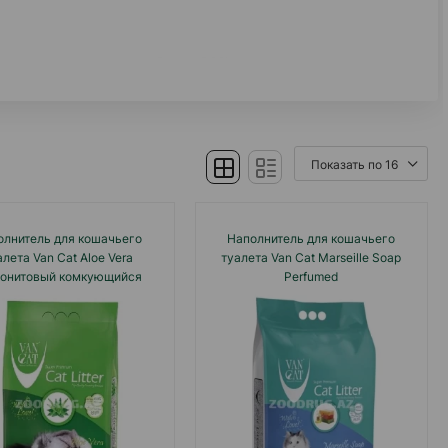
нт компания занимает более 80% внутреннего
 кошек и собак, распространяемых через 30
входит в тройку крупнейших европейских
сходит свыше 120 000 тонн гранул, а готовая
олнитель для кошачьего
Наполнитель для кошачьего
алета Van Cat Aloe Vera
туалета Van Cat Marseille Soap
тонитовый комкующийся
Perfumed
нитель, с ароматом алоэ
вера