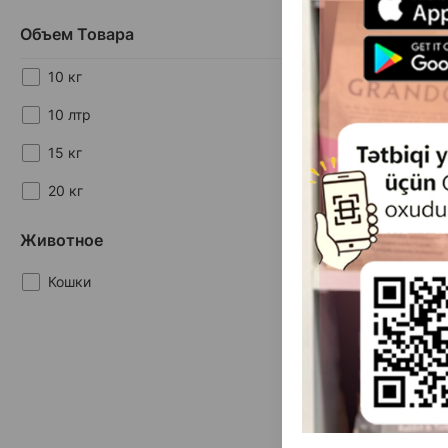
Объем Товара
10 кг
10 лтр
15 кг
(0 
20 кг
Масса
5 кг (мешок)
5 кг
Животное
10 кг (мешок)
5 кг
Кошки
Наполнитель 
туалета Van Cat
натуральный бен
комкую