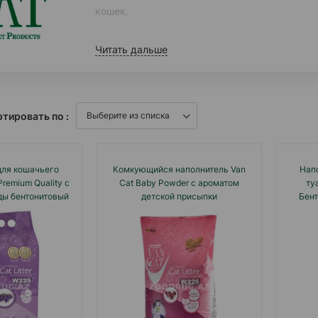
кошек.
Согласно исследованиям, в настоящий моме
Читать дальше
рынка кошачьих наполнителей и кормов для
крупных оптовиков.
Кроме того, по мощности производства она 
тировать по :
производителей – ежегодно с ее конвейеров 
продукция экспортируется в 39 стран.
для кошачьего
Комкующийся наполнитель Van
Нап
Premium Quality с
Cat Baby Powder с ароматом
ту
ды бентонитовый
детской присыпки
Бен
щийся.
напол