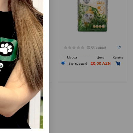
(1 Отзывы)
(0 Отзывы)
а
Цена
Купить
Масса
Цена
Купить
16.00
20.00
р (мешок)
15 кг (мешок)
олнитель для кошачьего
та Van Cat Super Premium
 Perfumed, бентонитовый
комкующийся, 10 кг