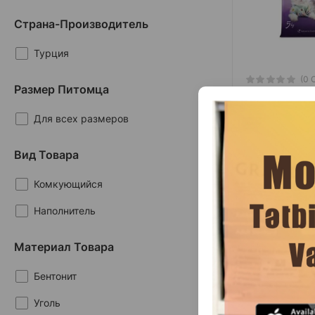
Страна-Производитель
Турция
(0 
Размер Питомца
Масса
Для всех размеров
5 кг (мешок)
10 кг (мешок)
20 кг (мешок)
Вид Товара
Комкующийся
Наполнитель 
Наполнитель
туалета Van Cat 
высококач
гигиенически
Материал Товара
ежедневного и
Бентонит
Уголь