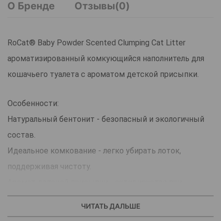
О Бренде
Отзывы(0)
RoCat® Baby Powder Scented Clumping Cat Litter
ароматизированный комкующийся наполнитель для
кошачьего туалета с ароматом детской присыпки.
Особенности:
Натуральный бентонит - безопасный и экологичный
состав.
Идеальное комкование - легко убирать лоток,
поддерживая чистоту.
Аромат детской присыпки - активируется при
контакте с жидкостью и наполняет дом нежным,
ЧИТАТЬ ДАЛЬШЕ
свежим запахом.