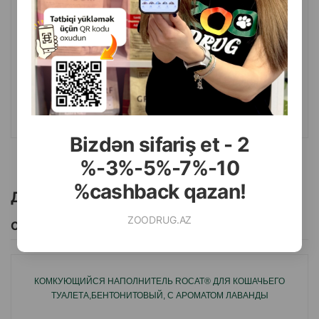
( Отзывы)
Масса
Цена
Купить
21.90
20 лтр (мешок)
КУПИТЬ
Bizdən sifariş et - 2
%-3%-5%-7%-10
%cashback qazan!
Другие товоры бренда
ZOODRUG.AZ
Смотреть Все
КОМКУЮЩИЙСЯ НАПОЛНИТЕЛЬ ROCAT® ДЛЯ КОШАЧЬЕГО
ТУАЛЕТА,БЕНТОНИТОВЫЙ, С АРОМАТОМ ЛАВАНДЫ