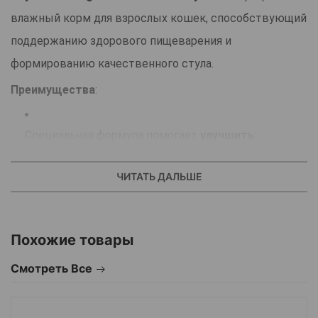
влажный корм для взрослых кошек, способствующий
поддержанию здорового пищеварения и
формированию качественного стула.
Преимущества
:
Специальная формула помогает
улучшить
пищеварение
и поддерживать баланс микрофлоры
ЧИТАТЬ ДАЛЬШЕ
кишечника.
Содержит
легкоусвояемые белки (L.I.P.)
, которые
Похожие товары
способствуют оптимальному усвоению
Смотреть Все
питательных веществ.
Сочетание
пребиотиков и клетчатки
улучшает