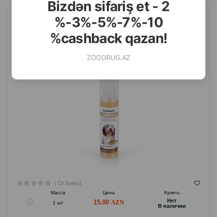
Bizdən sifariş et - 2
%-3%-5%-7%-10
СПРЕЙ BEEZTEES TANGLE FIX 150 МЛ.
%cashback qazan!
ZOODRUG.AZ
( Отзывы)
Масса
Цена
Купить
Hет
15.00
1 шт
B наличии