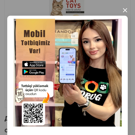
×
( Отзывы)
Масса
Цена
Купить
4.50
1 шт
КУПИТЬ
Другие товоры бренда
Смотреть Все