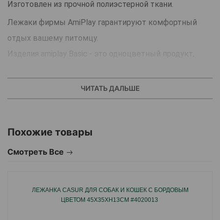
Изготовлен из прочной полиэстерной ткани.
Лежаки фирмы AmiPlay гарантируют комфортный
отдых вашему питомцу.
Изделия amiplay Basic - это одноцветный продукт,
изготовленный из качественной, плотной ткани
полиэстер.
ЧИТАТЬ ДАЛЬШЕ
Классическая форма и цвет идеально подойдет к
любому интерьеру.
Похожие товары
Материал: 100% полиэстер.
Смотреть Все
Страна производитель: Польша.
ЛЕЖАНКА CASUR ДЛЯ СОБАК И КОШЕК C БОРДОВЫМ
ЦВЕТОМ 45X35XH13СМ #4020013