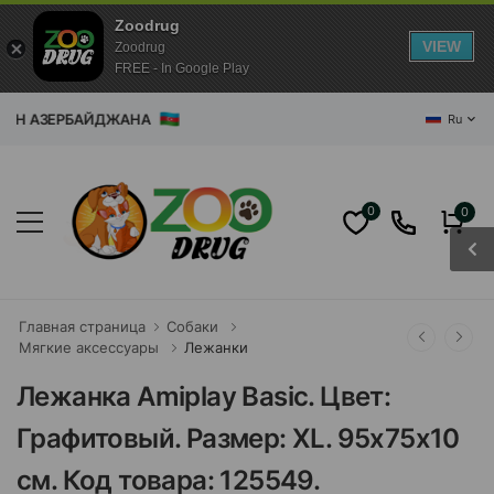
Zoodrug
VIEW
Zoodrug
FREE - In Google Play
АЗИН АЗЕРБАЙДЖАНА
Ru
0
0
Главная страница
Собаки
Мягкие аксессуары
Лежанки
Лежанка Amiplay Basic. Цвет:
Графитовый. Размер: XL. 95x75x10
см. Код товара: 125549.