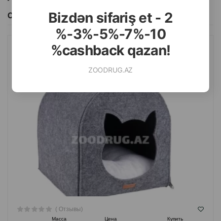
Bizdən sifariş et - 2
Смотреть Все
%-3%-5%-7%-10
%cashback qazan!
КОШАЧИЙ ДОМИК AMIPLAY. ЦВЕТ: СЕРЫЙ. РАЗМЕР: 33Х42Х36
СМ.
ZOODRUG.AZ
( Отзывы)
Масса
Цена
Купить