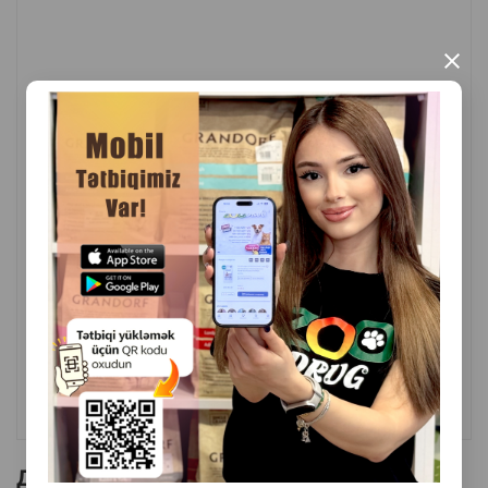
×
( Отзывы)
Масса
Цена
Купить
22.00
1 шт
КУПИТЬ
Другие товоры бренда