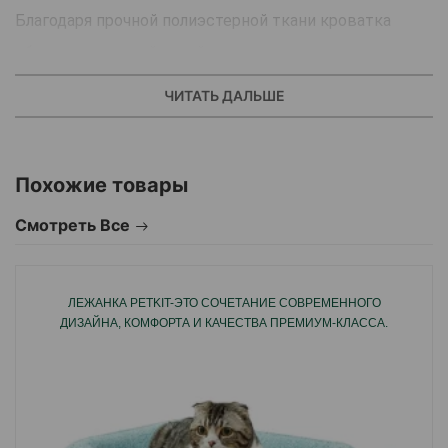
Благодаря прочной полиэстерной ткани кроватка
обладает высокой устойчивостью к грязи и
царапинам.
ЧИТАТЬ ДАЛЬШЕ
Яркая кроватка для вашего питомца!
Материал: 100% полиэстер
Похожие товары
Размер: S
Цвет: розовый.
Смотреть Все
Размер: 46x38x13 см.
ЛЕЖАНКА PETKIT-ЭТО СОЧЕТАНИЕ СОВРЕМЕННОГО
Страна производитель: Польша.
ДИЗАЙНА, КОМФОРТА И КАЧЕСТВА ПРЕМИУМ-КЛАССА.