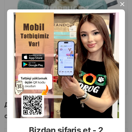
×
( Отзывы)
Масса
Цена
Купить
119.99
1 шт
КУПИТЬ
Другие товоры бренда
Смотреть Все
Bizdən sifariş et - 2