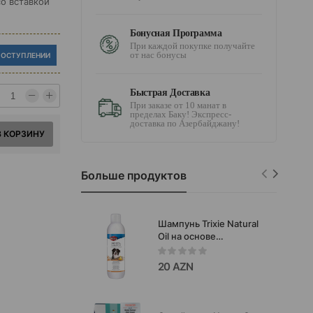
со вставкой
Бонусная Программа
При каждой покупке получайте
от нас бонусы
ПОСТУПЛЕНИИ
Быстрая Доставка
При заказе от 10 манат в
пределах Баку! Экспресс-
доставка по Азербайджану!
В КОРЗИНУ
Больше продуктов
Шампунь Trixie Natural
Oil на основе
натурального масла для
всех пород собак и
20 AZN
щенков 1 лтр.