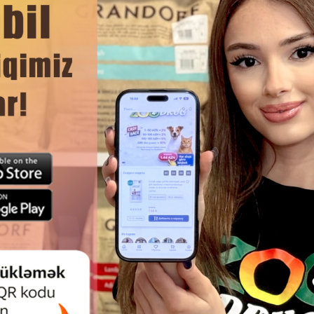
еточке и поводить лапами по её покрытию.
 кошачьей мяты или другого привлекательного запаха.
й палочкой.
ЧИТАТЬ ДАЛЬШЕ
очке.
Смотр
ВАЯ ПЛОЩАДКА-КОГТЕТОЧКА
КОГТЕТОЧКА-СТОЛБИК - ЛАПА
 ДЛЯ КОШЕК С ВРАЩАЮЩИМИСЯ
#263 ИЗ СИЗАЛЯ С ИГРУШКАМ
МЯЧИКАМИ.
ЧЕРНЫЙ. ВЫСОТА: 40 