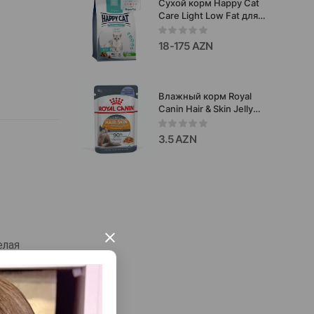
Сухой корм Happy Cat
Care Light Low Fat для
кошек с избыточным
весом
18-175 AZN
Влажный корм Royal
Canin Hair & Skin Jelly
для взрослых кошек для
красоты и здоровья
3.5 AZN
шерсти со вкусом
курицы в желе 85 гр.
×
елая