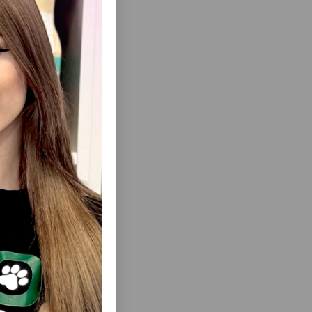
еть Все
 NUNBELL
КОГТЕТОЧКА КАРТОННАЯ NUNBELL #268
И. ЦВЕТ:
ДЛЯ КОШЕК . РАЗМЕР: 50×50×8 СМ.
СМ.