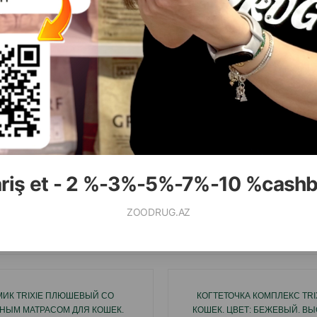
( Отзывы)
( Отзывы)
асса
Цена
Купить
Масса
Цена
79.99
33.00
1 шт
1 шт
ariş et - 2 %-3%-5%-7%-10 %cash
КУПИТЬ
К
ZOODRUG.AZ
Смотр
ИК TRIXIE ПЛЮШЕВЫЙ СО
КОГТЕТОЧКА КОМПЛЕКС TRI
НЫМ МАТРАСОМ ДЛЯ КОШЕК.
КОШЕК. ЦВЕТ: БЕЖЕВЫЙ. ВЫ