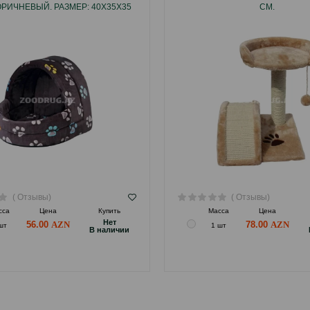
ОРИЧНЕВЫЙ. РАЗМЕР: 40Х35Х35
СМ.
СМ.
( Отзывы)
( Отзывы)
сса
Цена
Купить
Масса
Цена
Hет
56.00
78.00
шт
1 шт
B наличии