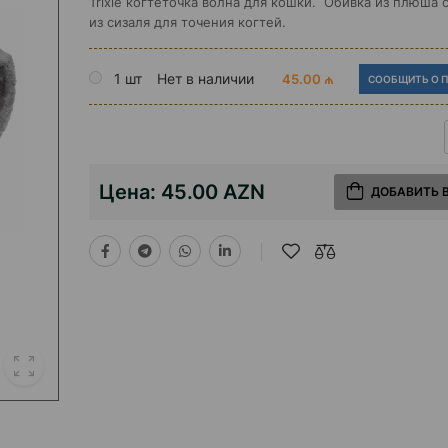
Trixie когтеточка волна для кошки. Обивка из плюша 
из сизаля для точения когтей.
1 шт
Нет в наличии
45.00 ₼
СООБЩИТЬ О 
Цена:
45.00 AZN
ДОБАВИТЬ 