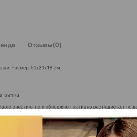
ренде
Отзывы(0)
ерый. Размер: 50х29х18 см.
я когтей.
свою энергию, но и обновляют активно растущие когти, д
вартиры и не занимает много места.