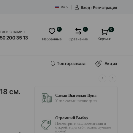
Вход
/
Регистрация
Ru
0
0
0
есь с нами :
50 200 35 13
Корзина
Избранные
Сравнение
Повтор заказа
Акция
18 см.
Самая Выгодная Цена
У нас самые низкие цены
Огромный Выбор
Посмотрите наш зоомагазин и
откройте для себя только лучшие
корма!