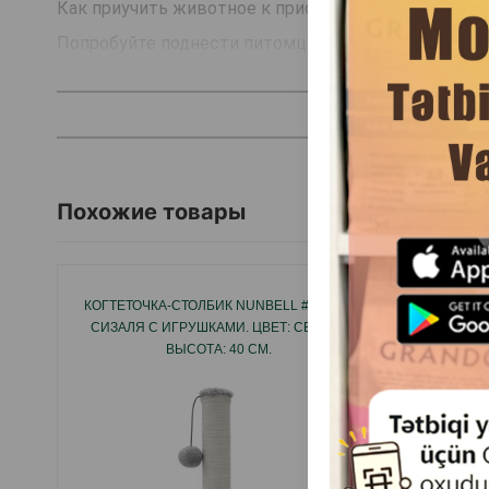
Как приучить животное к приспособлению:
Попробуйте поднести питомца к закреплённой когт
Обратите внимание любимца на игрушку с помощью
Нанесите на когтеточку немного валерьянки ватно
Поиграйте с котом рядом с изделием.
Подойдёт мышка или бантик, привязанный к верёв
Похожие товары
Страна производитель: Китай.
КОГТЕТОЧКА-СТОЛБИК NUNBELL #257 ИЗ
ИГРО
СИЗАЛЯ С ИГРУШКАМИ. ЦВЕТ: СЕРЫЙ.
PETKIT
ВЫСОТА: 40 СМ.