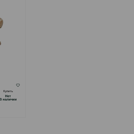
( Отзывы)
Купить
Масса
Цена
Купить
Hет
Hет
14.00
1 шт
B наличии
B наличии