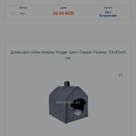
Масса
Цена
Купить
Hет
92.50
1 шт
B наличии
Домик для собак Amiplay Hygge. Цвет: Серый. Размер: 33х42х42
см.