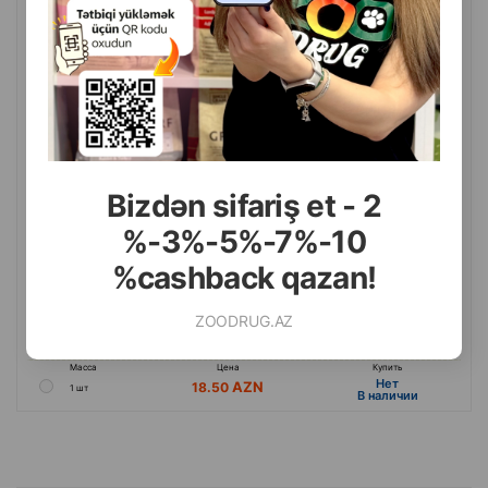
S. Длина: 160-300x1.5 см.
Bizdən sifariş et - 2
%-3%-5%-7%-10
%cashback qazan!
ZOODRUG.AZ
(0 Отзывы)
Масса
Цена
Купить
Hет
18.50
1 шт
B наличии