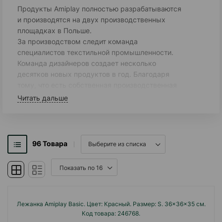
Продукты Amiplay полностью разрабатываются
и производятся на двух производственных
площадках в Польше.
За производством следит команда
специалистов текстильной промышленности.
Команда дизайнеров создает несколько
десятков новых продуктов в год. Благодаря
тому, что есть собственная производственная
линия и огромные складские площади.
Читать дальше
Ami Play - это польская компания по
производству товаров для домашних
животных.
Цель компании - обеспечить владельцам
96
Товара
домашних животных комфорт и безопасность,
а домашним животным - комфорт и
развлечения.
Лежанка Amiplay Basic. Цвет: Красный. Размер: S. 36x36x35 см.
Код товара: 246768.