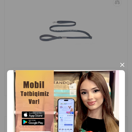
×
(0 Отзывы)
Масса
Цена
Купить
Hет
18.50
1 шт
B наличии
Поводок Amiplay Adjustable Leash easy fix. Цвет: Зелёный. Размер: