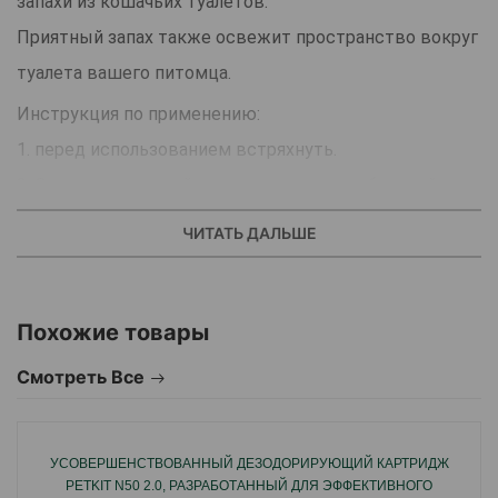
запахи из кошачьих туалетов.
Приятный запах также освежит пространство вокруг
туалета вашего питомца.
Инструкция по применению:
1. перед использованием встряхнуть.
2. Очистите кошачий туалет, тщательно обрызгайте
его чистым туалетным спреем.
ЧИТАТЬ ДАЛЬШЕ
3. Дайте высохнуть.
4. Высыпьте наполнитель в кошачий туалет, нанесите
на него спрей, повторяйте нанесение спрея каждый
Похожие товары
день.
Смотреть Все
Предупреждение: хранить в недоступном для детей
месте. Не распылять в глаза.
УСОВЕРШЕНСТВОВАННЫЙ ДЕЗОДОРИРУЮЩИЙ КАРТРИДЖ
Не вдыхайте.
PETKIT N50 2.0, РАЗРАБОТАННЫЙ ДЛЯ ЭФФЕКТИВНОГО