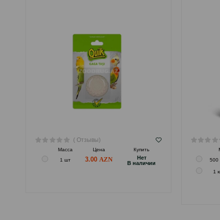
( Отзывы)
Масса
Цена
Купить
Hет
3.00
1 шт
500 
B наличии
1 к