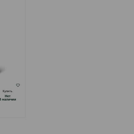
ПОПУГАЕВ 750 ГР.
( Отзывы)
Купить
Масса
Цена
Купить
Hет
Hет
5.80
1 шт
B наличии
B наличии