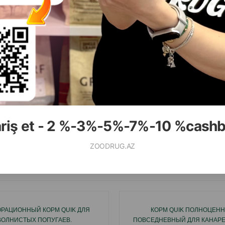
( Отзывы)
( Отзывы)
Масса
Цена
Купить
Масса
Цена
4.00
1.70
1 шт
1 шт
ariş et - 2 %-3%-5%-7%-10 %cash
КУПИТЬ
К
ZOODRUG.AZ
Смотр
РАЦИОННЫЙ КОРМ QUIK ДЛЯ
КОРМ QUIK ПОЛНОЦЕНН
ВОЛНИСТЫХ ПОПУГАЕВ.
ПОВСЕДНЕВНЫЙ ДЛЯ КАНАРЕЕК