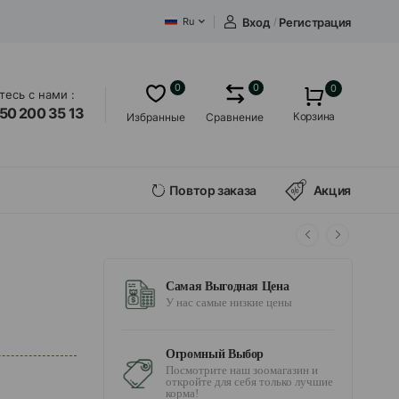
Вход
/
Регистрация
Ru
0
0
0
есь с нами :
50 200 35 13
Корзина
Избранные
Сравнение
Повтор заказа
Акция
Самая Выгодная Цена
У нас самые низкие цены
Огромный Выбор
Посмотрите наш зоомагазин и
откройте для себя только лучшие
корма!