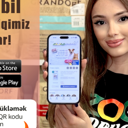
ормированию у птиц здоровой структуры клюва, а также
ЧИТАТЬ ДАЛЬШЕ
Смотр
СТВО VITAPOL SMAKERS ДЛЯ
МИНЕРАЛЬНЫЙ КАМЕНЬ VI
ЕВ КОРЕЛЛА ОРЕХОВЫЙ 90 ГР.
WAPIENKO MINERAL BLOCK С
ДЛЯ ДЕКОРАТИВНЫХ ПТИЦ 35