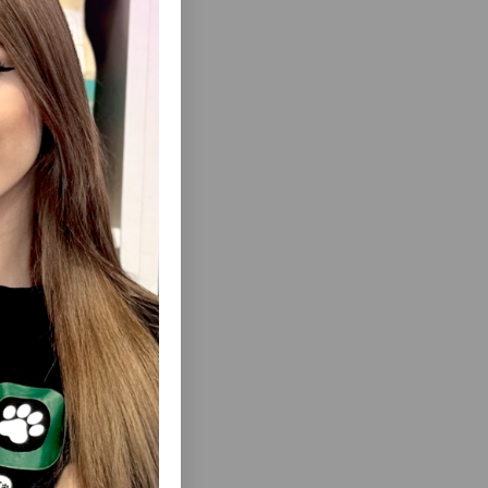
еть Все
TAPOL
ЛАКОМСТВА VITAPOL SMAKERS SNACK
 ЯБЛОКОМ
FRUIT ДЛЯ КАНАРЕЕК СО ВКУСОМ
Г.#2055
МАЛИНЫ 90Г #2510.