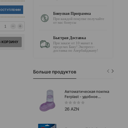
ПОСТУПЛЕНИИ
Бонусная Программа
При каждой покупке получайте
от нас бонусы
Быстрая Доставка
В КОРЗИНУ
При заказе от 10 манат в
пределах Баку! Экспресс-
доставка по Азербайджану!
Больше продуктов
Автоматическая поилка
Ferplast - удобное
решение для
постоянного доступа
26 AZN
питомца к свежей
воде.Цвет:Розовый