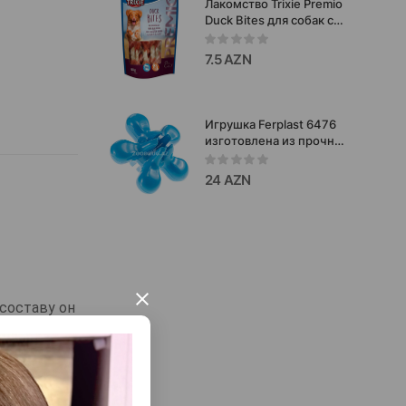
Лакомство Trixie Premio
Duck Bites для собак со
вкусом утки 80 гр.
7.5 AZN
Игрушка Ferplast 6476
изготовлена из прочной
резины и может
служить фиксатором
24 AZN
для других
жевательных игрушек
или любимых косточек
вашей собаки.
×
 составу он
е.