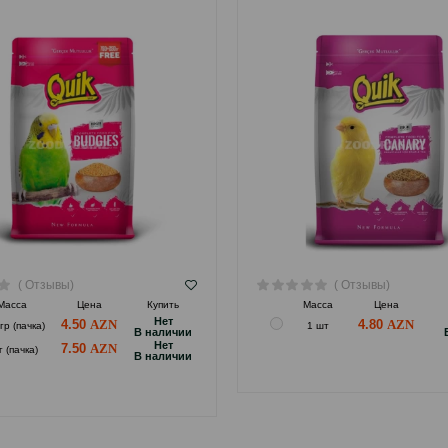
( Отзывы)
( Отзывы)
Масса
Цена
Купить
Масса
Цена
Hет
4.50
4.80
гр (пачка)
1 шт
B наличии
Hет
7.50
г (пачка)
B наличии