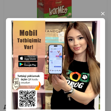
×
( Отзывы)
Масса
Цена
Купить
3.00
500 гр (пачка)
5.00
1 кг
КУПИТЬ
Другие товоры бренда