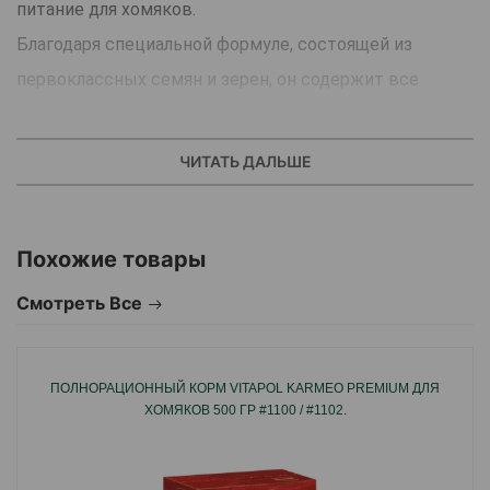
питание для хомяков.
Благодаря специальной формуле, состоящей из
первоклассных семян и зерен, он содержит все
витамины и минералы, необходимые птицам.
Он разработан ветеринарами и диетологами с учетом
ЧИТАТЬ ДАЛЬШЕ
вкусов хомяков.
Он сохраняет свою свежесть до истечения срока
Похожие товары
годности благодаря специальной технологии упаковки
и материалам.
Смотреть Все
Страна производитель: Турция.
ПОЛНОРАЦИОННЫЙ КОРМ VITAPOL KARMEO PREMIUM ДЛЯ
ХОМЯКОВ 500 ГР #1100 / #1102.