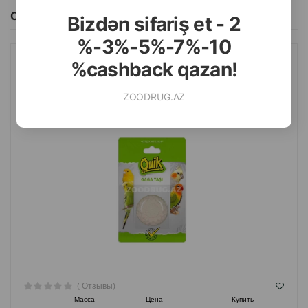
Смотреть Все
Bizdən sifariş et - 2
%-3%-5%-7%-10
%cashback qazan!
КАМЕНЬ БЫСТРОГО КЛЮВА QUIK.
ZOODRUG.AZ
( Отзывы)
Масса
Цена
Купить