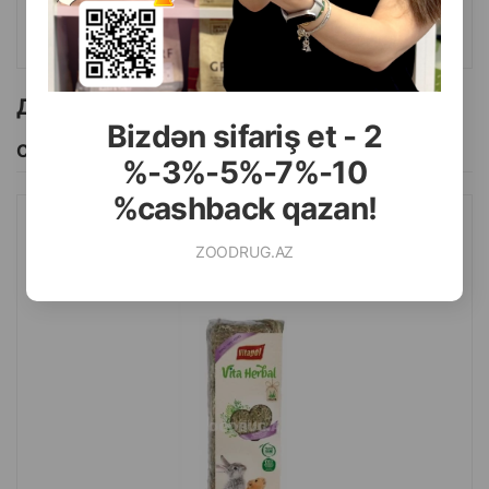
КУПИТЬ
Другие товоры бренда
Bizdən sifariş et - 2
Смотреть Все
%-3%-5%-7%-10
%cashback qazan!
СЕНО VITAPOL ДЛЯ ГРЫЗУНОВ И КРОЛИКОВ 500 ГР.
ZOODRUG.AZ