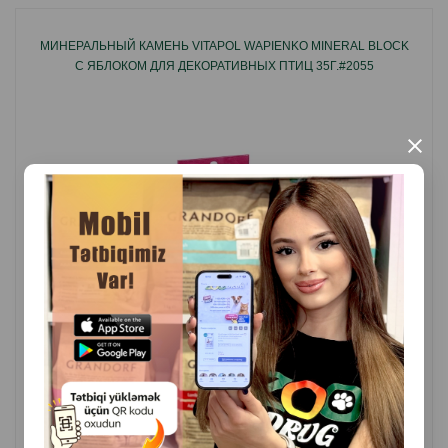
поддерживающие общее состояние и жизненный
тонус птицы.
МИНЕРАЛЬНЫЙ КАМЕНЬ VITAPOL WAPIENKO MINERAL BLOCK
С ЯБЛОКОМ ДЛЯ ДЕКОРАТИВНЫХ ПТИЦ 35Г.#2055
Идеально подходит в качестве поощрения или
разнообразия рациона, не нарушая баланс основного
питания.
×
Страна - производитель: Польша.
( Отзывы)
Масса
Цена
Купить
1.70
1 шт