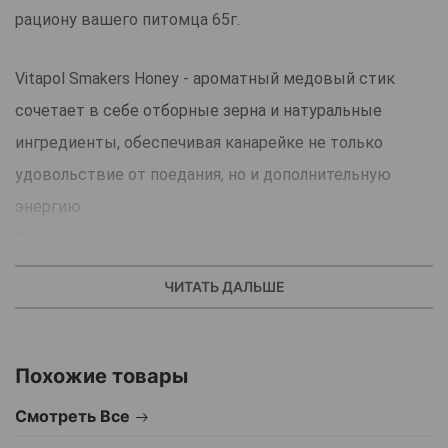
рациону вашего питомца 65г.
Vitapol Smakers Honey - ароматный медовый стик
сочетает в себе отборные зерна и натуральные
ингредиенты, обеспечивая канарейке не только
удовольствие от поедания, но и дополнительную
энергию.
Благодаря натуральному мёду лакомство обладает
высокой привлекательностью даже для
ЧИТАТЬ ДАЛЬШЕ
привередливых птиц.
Форма удобных палочек способствует
естественному процессу клевания, помогая
Похожие товары
поддерживать активность и предотвращать скуку.
Смотреть Все
В составе присутствуют витамины,