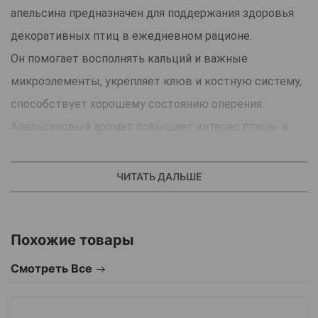
апельсина предназначен для поддержания здоровья
декоративных птиц в ежедневном рационе.
Он помогает восполнять кальций и важные
микроэлементы, укрепляет клюв и костную систему,
способствует хорошему состоянию оперения.
Апельсиновый аромат повышает интерес птицы и
стимулирует естественное стачивание клюва.
Подходит для волнистых попугаев, канареек и других
ЧИТАТЬ ДАЛЬШЕ
мелких и средних птиц, легко крепится в клетке и
удобен для постоянного использования.
Похожие товары
В упаковке 2 минеральных камня, безопасных для
регулярного доступа.
Смотреть Все
Страна производства:Польша.