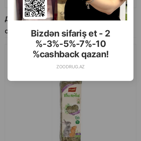
Другие товоры бренда
Bizdən sifariş et - 2
Смотреть Все
%-3%-5%-7%-10
%cashback qazan!
СЕНО VITAPOL ДЛЯ ГРЫЗУНОВ И КРОЛИКОВ 500 ГР.
ZOODRUG.AZ