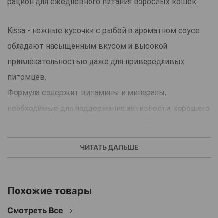
рацион для ежедневного питания взрослых кошек.
Kissa - нежные кусочки с рыбой в ароматном соусе
обладают насыщенным вкусом и высокой
привлекательностью даже для привередливых
питомцев.
Формула содержит витамины и минералы,
необходимые для поддержания активности, хорошего
самочувствия и сбалансированного питания кошки.
Корм отличается хорошей усвояемостью и мягкой
ЧИТАТЬ ДАЛЬШЕ
текстурой, помогая сделать ежедневный рацион
более разнообразным и вкусным.
Удобный формат пауча сохраняет свежесть и
Похожие товары
аппетитный аромат каждой порции.
Смотреть Все
Подходит для ежедневного кормления как