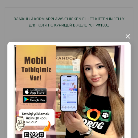
самостоятельный рацион или дополнение к сухому
корму.
ВЛАЖНЫЙ КОРМ APPLAWS CHICKEN FILLET KITTEN IN JELLY
ДЛЯ КОТЯТ С КУРИЦЕЙ В ЖЕЛЕ 70 ГР.#1001
×
Страна - производитель: Украина.
( Отзывы)
Масса
Цена
Купить
3.50
1 шт