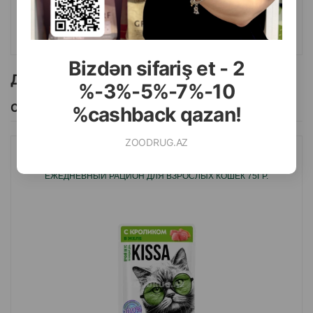
КУПИТЬ
Bizdən sifariş et - 2
Другие товоры бренда
%-3%-5%-7%-10
Смотреть Все
%cashback qazan!
ZOODRUG.AZ
ВЛАЖНЫЙ КОРМ KISSA С КРОЛИКОМ В ЖЕЛЕ - АППЕТИТНЫЙ
ЕЖЕДНЕВНЫЙ РАЦИОН ДЛЯ ВЗРОСЛЫХ КОШЕК 75ГР.