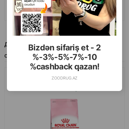
КУПИТЬ
Другие товоры бренда
Bizdən sifariş et - 2
%-3%-5%-7%-10
Смотреть Все
%cashback qazan!
ZOODRUG.AZ
СУХОЙ КОРМ ROYAL CANIN MOTHER&BABYCAT ДЛЯ КОТЯТ
ДО 4 МЕСЯЦЕВ, БЕРЕМЕННЫХ И КОРМЯЩИХ КОШЕК СО
ВКУСОМ КУРИЦЫ.