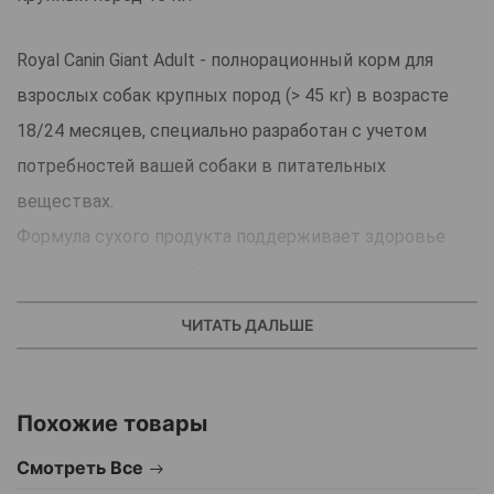
Royal Canin Giant Adult - полнорационный корм для
взрослых собак крупных пород (> 45 кг) в возрасте
18/24 месяцев, специально разработан с учетом
потребностей вашей собаки в питательных
веществах.
Формула сухого продукта поддерживает здоровье
костей и суставов, обеспечивает высокую
перевариваемость и жизненную энергию, а также
ЧИТАТЬ ДАЛЬШЕ
способствует здоровью сердечно-сосудистой
системы животного.
Содержащиеся в рационе высококачественные белки
Похожие товары
L.I.P. легко усваиваются и поддерживают
Смотреть Все
оптимальное пищеварение.