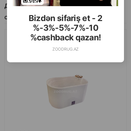
Другие товоры бренда
Bizdən sifariş et - 2
Смотреть Все
%-3%-5%-7%-10
%cashback qazan!
АВТОПОИЛКА NUNBELL #065 PET WATER FOUNTAIN
ПИТЬЕВОЙ ФОНТАНЧИК ДЛЯ ЖИВОТНЫХ. ЦВЕТ: БЕЛЫЙ.
ZOODRUG.AZ
ОБЪЕМ: 3.0 ЛИТРА.