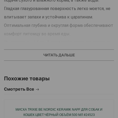
подачи сухого и влажного корма, а также воды.
Гладкая глазурованная поверхность легко моется, не
впитывает запахи и устойчива к царапинам.
Оптимальная глубина и округлая форма обеспечивают
комфорт питомцу во время еды.
Универсальный белый цвет гармонично впишется в
любой интерьер.
ЧИТАТЬ ДАЛЬШЕ
Подходит для ежедневного использования.
Страна производства: Китай.
Похожие товары
Смотреть Все
МИСКА TRIXIE BE NORDIC KERAMIK NAPF ДЛЯ СОБАК И
КОШЕК ЦВЕТ:ЧЁРНЫЙ ОБЪЁМ:500 МЛ #24523