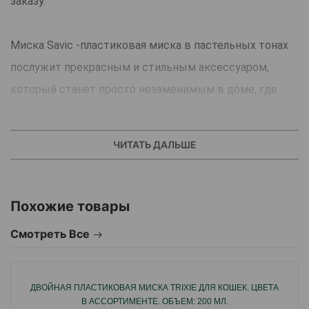
заказу.
Миска Savic -пластиковая миска в пастельных тонах
послужит прекрасным и стильным аксессуаром,
который станет просто незаменимым в доме, где
есть питомец.
Миска изготовлена из пищевого пластика -
ЧИТАТЬ ДАЛЬШЕ
высококачественного материала, который не наносит
абсолютно никакого вреда вашему любимцу.
Похожие товары
Он совершенно не токсичен, не содержит никаких
вредных химических веществ и ароматизаторов.
Смотреть Все
Предназначена для корма и воды.
Легко моется.
ДВОЙНАЯ ПЛАСТИКОВАЯ МИСКА TRIXIE ДЛЯ КОШЕК. ЦВЕТА
Удачно впишется в любой интерьер благодаря
В АССОРТИМЕНТЕ. ОБЪЕМ: 200 МЛ.