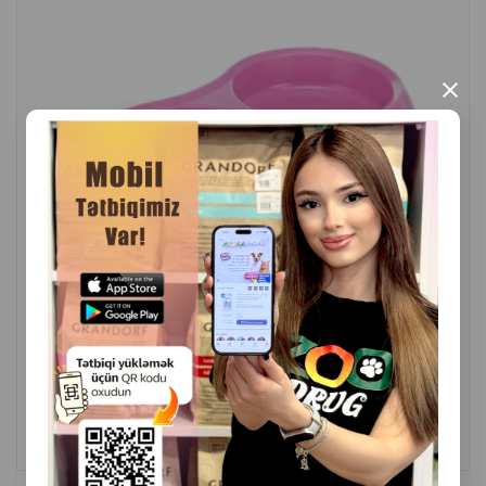
локаничному дизайну.
Страна производитель: Бельгия.
×
( Отзывы)
Масса
Цена
Купить
4.50
1 шт
КУПИТЬ