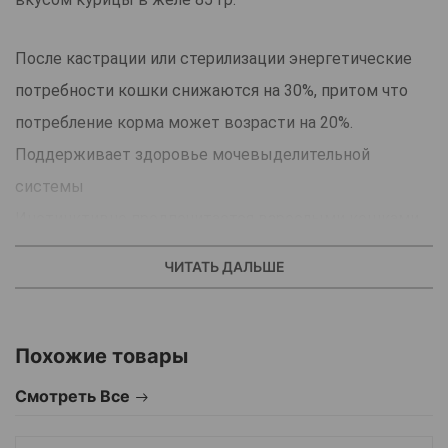
После кастрации или стерилизации энергетические
потребности кошки снижаются на 30%, притом что
потребление корма может возрасти на 20%.
Поддерживает здоровье мочевыделительной
системы
Инстинктивно предпочитается взрослыми кошками
100% полнорационное и сбалансированное питание.
ЧИТАТЬ ДАЛЬШЕ
Желе с пониженным содержанием калорий и
умеренным количеством жиров в составе позволяет
поддерживать оптимальный вес стерилизованных
Похожие товары
животных, особенно если владелец придерживается
Смотреть Все
указанных на упаковке норм кормления.
Точный баланс минеральных веществ в составе