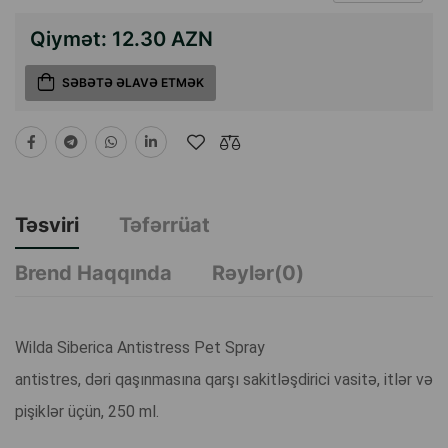
Qiymət:
12.30 AZN
SƏBƏTƏ ƏLAVƏ ETMƏK
Təsviri
Təfərrüat
Brend Haqqında
Rəylər(0)
Wilda Siberica Antistress Pet Spray
antistres, dəri qaşınmasına qarşı sakitləşdirici vasitə, itlər və
pişiklər üçün, 250 ml.