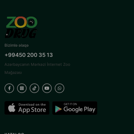
Bizimlə əlaqə
+99450 200 35 13
Azərbaycanın Mərkəzi İnternet Zoo
Mağazası