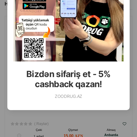
Hamısını Gör
İstehsalçı ölkə: Estoniya.
WILDA SIBERICA DETANGLING PET CONDITIONER
KONDISIONERI, ITLƏR VƏ PIŞIKLƏR ÜÇÜN, YÜNGÜL VƏ
NƏZAKƏTLƏ DARAMAQ ÜÇÜN, 400 ML.
Bizdən sifariş et - 5%
cashback qazan!
ZOODRUG.AZ
( Rəylər)
Çəki
Qiymət
Almaq
Anbarda
15.00
1 ədəd