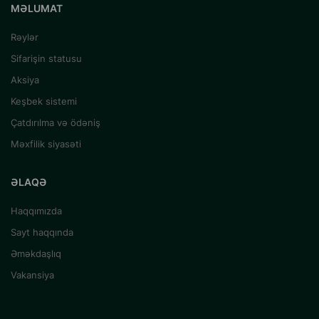
MƏLUMAT
Rəylər
Sifarişin statusu
Aksiya
Keşbek sistemi
Çatdırılma və ödəniş
Məxfilik siyasəti
ƏLAQƏ
Haqqımızda
Sayt haqqında
Əməkdaşlıq
Vakansiya