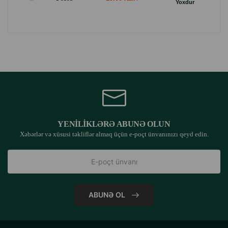
Yoxdur
YENILIKLƏRƏ ABUNƏ OLUN
Xəbərlər və xüsusi təkliflər almaq üçün e-poçt ünvanınızı qeyd edin.
ABUNƏ OL