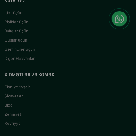
KATALOQ
İtlər üçün
Pişiklər üçün
Balıqlar üçün
Quşlar üçün
Gəmiricilər üçün
Digər Heyvanlar
XIDMƏTLƏR VƏ KÖMƏK
Elan yerləşdir
Şikayətlər
Blog
Zəmanət
Xeyriyyə