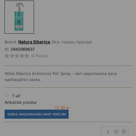
Natura Siberica
Brend:
(Все товары бренда)
ID:
2942969637
(0 Rəylər)
Wilda Siberica Antistress Pet Spray - dəri qaşınmasına qarşı
sakitləşdirici vasitə.
1 шт
Anbarda yoxdur
12.30 ₼
QƏBUL HAQQINDA MƏLUMAT VERILSIN