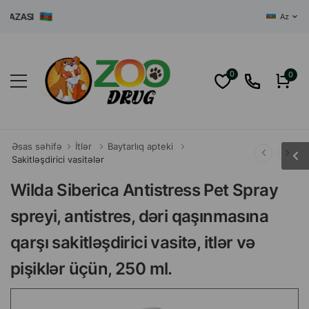
AZASI
Az
0
0
Əsas səhifə
İtlər
Baytarlıq apteki
Sakitləşdirici vasitələr
Wilda Siberica Antistress Pet Spray
spreyi, antistres, dəri qaşınmasına
qarşı sakitləşdirici vasitə, itlər və
pişiklər üçün, 250 ml.