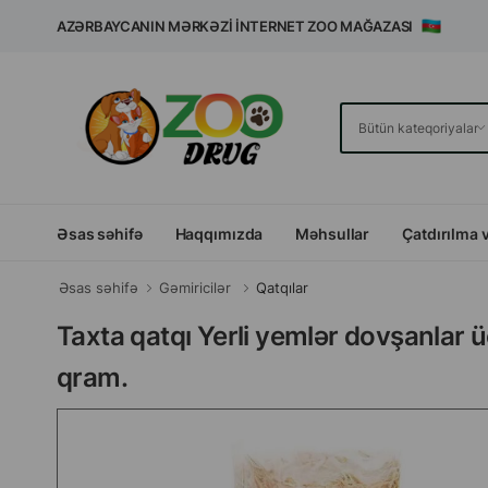
AZƏRBAYCANIN MƏRKƏZI İNTERNET ZOO MAĞAZASI
Əsas səhifə
Haqqımızda
Məhsullar
Çatdırılma 
Əsas səhifə
Gəmiricilər
Qatqılar
Taxta qatqı Yerli yemlər dovşanlar üç
qram.