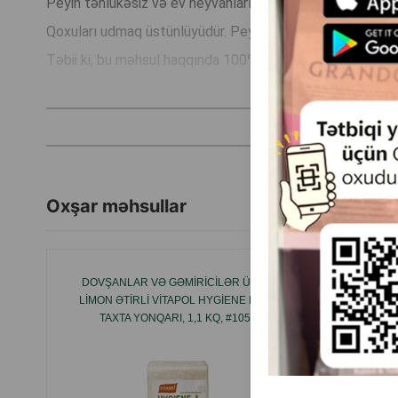
Peyin təhlükəsiz və ev heyvanlarımız üçün rahat material
Qoxuları udmaq üstünlüyüdür. Peyin allergen deyil və iynə
Təbii ki, bu məhsul haqqında 100% təbii və təhlükəsiz oldu
İstehsal ölkəsi: Rusiya.
Oxşar məhsullar
DOVŞANLAR VƏ GƏMIRICILƏR ÜÇÜN
LIMON ƏTIRLI VITAPOL HYGIENE PLUS
TAXTA YONQARI, 1,1 KQ, #1055