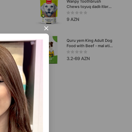
Wanpy Toothbrush
Chews toyuq dadlı itlər
üçün lağım yem. 100 qr.
9 AZN
×
Quru yem King Adult Dog
Food with Beef - mal əti
ilə yetkin itlər üçün
gündəlik qidalanma və ev
3.2-69 AZN
heyvanının yaxşı
vəziyyətinin
dəstəklənməsi üçün
hazırlanmış yem.