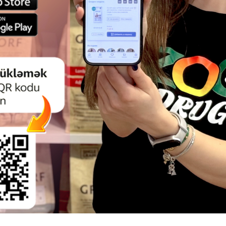
dır.
yarpaqlı ağac növlərinə xas təbii antiseptik xüsusiyyətlərə malik
ğu deyilə bilər.
DAHA ÇOX OXU
Ham