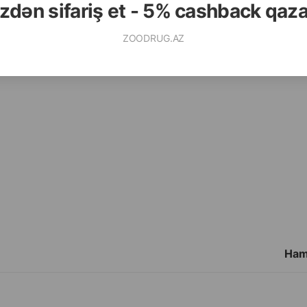
zdən sifariş et - 5% cashback qaz
ZOODRUG.AZ
Ham