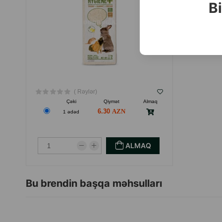
Bi
( Rəylər)
Çəki
Qiymət
Almaq
6.30
1 ədəd
ALMAQ
Bu brendin başqa məhsulları