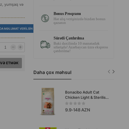
iz, yumşaq və
Bonus Proqramı
Hər alış verişinizdə bizdən bonus
qazanın
DA MƏLUMAT VERILSIN
Sürətli Çatdırılma
Baki daxilində 10 manatadək
sifarişdə! Azərbaycan üzrə ekspress
çatdırılma!
AVƏ ETMƏK
Daha çox məhsul
Bonacibo Adult Cat
Chicken Light & Sterilised
quru yem-yetkin sterilizə
edilmiş və piylənməyə
9.9-148 AZN
meylli bütün cinslərdən
olan pişiklər üçün, toyuq
əti ilə.