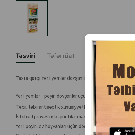
Təsviri
Təfərrüat
Brend Haqqında
Taxta qatqı Yerli yemlər dovşanlar üçün iynəyarpaqlı ağac 
Yerli yemlər - peyin dovşanlar üçün ekoloji cəhətdən təmi
Təbii, təbii antiseptik xüsusiyyətlərə malikdir, iynəyarpaq
İstehsal prosesində qırıntılar məcburi qurudulur və az nə
Yerli peyin, ev heyvanları üçün döşək kimi istifadə edilən