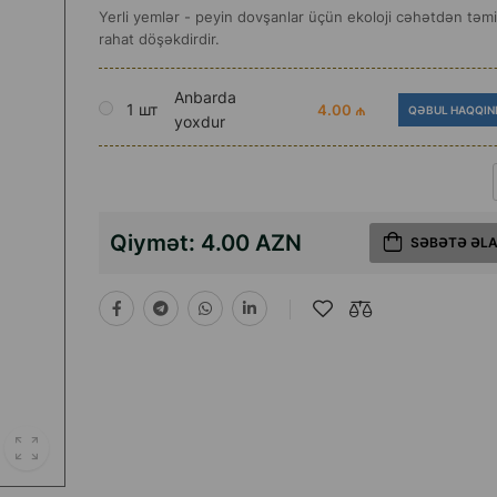
Yerli yemlər - peyin dovşanlar üçün ekoloji cəhətdən təm
rahat döşəkdirdir.
Anbarda
1 шт
4.00 ₼
QƏBUL HAQQIN
yoxdur
Qiymət:
4.00 AZN
SƏBƏTƏ ƏL