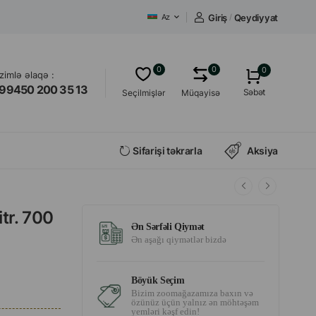
Giriş
/
Qeydiyyat
Az
0
0
0
izimlə əlaqə :
99450 200 35 13
Səbət
Seçilmişlər
Müqayisə
Sifarişi təkrarla
Aksiya
itr. 700
Ən Sərfəli Qiymət
Ən aşağı qiymətlər bizdə
Böyük Seçim
Bizim zoomağazamıza baxın və
özünüz üçün yalnız ən möhtəşəm
yemləri kəşf edin!