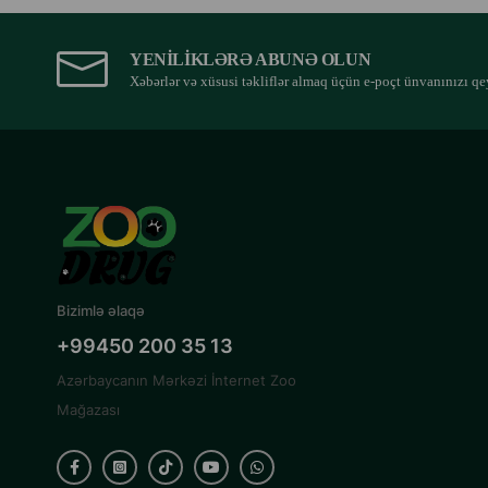
YENILIKLƏRƏ ABUNƏ OLUN
Xəbərlər və xüsusi təkliflər almaq üçün e-poçt ünvanınızı qe
Bizimlə əlaqə
+99450 200 35 13
Azərbaycanın Mərkəzi İnternet Zoo
Mağazası