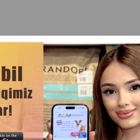
Rəylər(0)
qırıntılarından 20 litr. 700 qram.
z, yumşaq və rahat döşəkdirdir.
lı ağac qırıntılarından ibarətdir, ağac tozu yoxdur.
mliyə görə peyin, süngər kimi maye və artıq nəmi udur.
 əla uducu vasitədir.