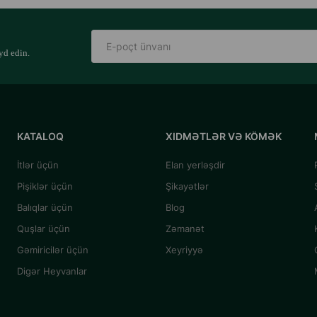
yd edin.
KATALOQ
XIDMƏTLƏR VƏ KÖMƏK
İtlər üçün
Elan yerləşdir
Pişiklər üçün
Şikayətlər
Balıqlar üçün
Blog
Quşlar üçün
Zəmanət
Gəmiricilər üçün
Xeyriyyə
Digər Heyvanlar