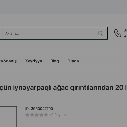
B
+
və ödəniş
Xeyriyyə
Bloq
Əlaqə
ün iynəyarpaqlı ağac qırıntılarından 20 l
ID:
3933047790
(0 Rəylər)