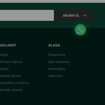
ABUNƏ OL
MƏLUMAT
ƏLAQƏ
Rəylər
Haqqımızda
Sifarişin statusu
Sayt haqqında
Aksiya
Əməkdaşlıq
Keşbek sistemi
Vakansiya
Çatdırılma və ödəniş
Məxfilik siyasəti