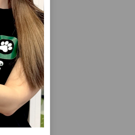
dir.
ısını Gör