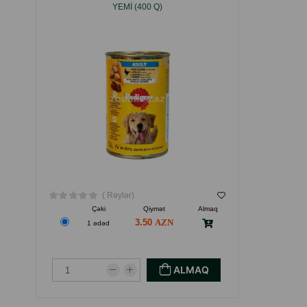
YEMI (400 Q)
( Rəylər)
Çəki
Qiymət
Almaq
3.50
1 ədəd
ALMAQ