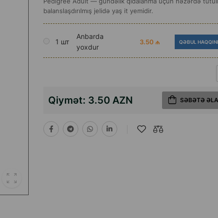
Pedigree Adult — gündəlik qidalanma üçün nəzərdə tutu
balanslaşdırılmış jelidə yaş it yemidir.
Anbarda
1 шт
3.50 ₼
QƏBUL HAQQIN
yoxdur
Qiymət:
3.50 AZN
SƏBƏTƏ ƏL