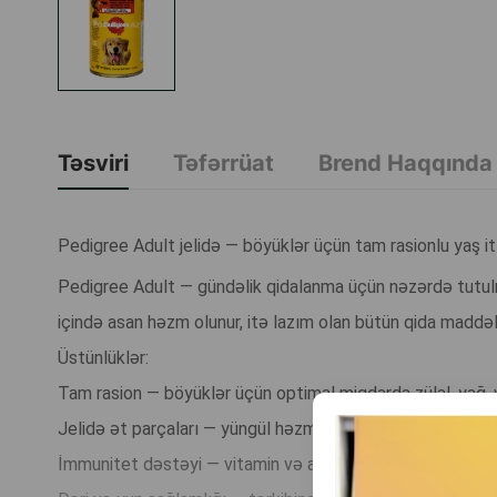
Təsviri
Təfərrüat
Brend Haqqında
Pedigree Adult jelidə — böyüklər üçün tam rasionlu yaş it
Pedigree Adult — gündəlik qidalanma üçün nəzərdə tutulmuş,
içində asan həzm olunur, itə lazım olan bütün qida maddələ
Üstünlüklər:
Tam rasion — böyüklər üçün optimal miqdarda zülal, yağ, vi
Jelidə ət parçaları — yüngül həzm olunur və həssas həzm 
İmmunitet dəstəyi — vitamin və antioksidant kompleksi 