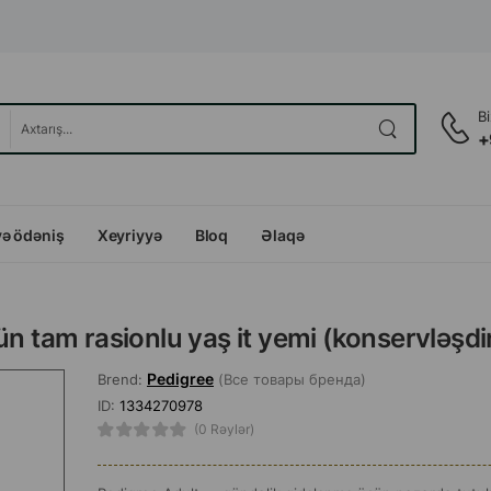
B
+
və ödəniş
Xeyriyyə
Bloq
Əlaqə
n tam rasionlu yaş it yemi (konservləşdir
Pedigree
Brend:
(Все товары бренда)
ID:
1334270978
(0 Rəylər)