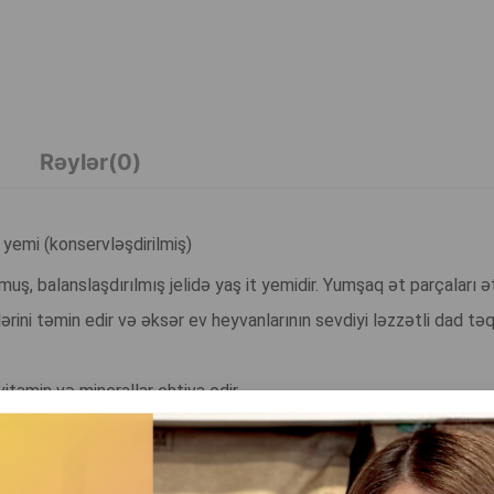
Rəylər(0)
 yemi (konservləşdirilmiş)
 balanslaşdırılmış jelidə yaş it yemidir. Yumşaq ət parçaları əti
rini təmin edir və əksər ev heyvanlarının sevdiyi ləzzətli dad təq
tamin və minerallar ehtiva edir.
sistemi olan itlər üçün də uyğundur.
sayəsində.