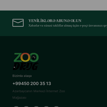
YENILIKLƏRƏ ABUNƏ OLUN
Xəbərlər və xüsusi təkliflər almaq üçün e-poçt ünvanınızı qe
Bizimlə əlaqə
+99450 200 35 13
Azərbaycanın Mərkəzi İnternet Zoo
Mağazası