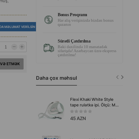
lmuş,
Bonus Proqramı
Hər alış verişinizdə bizdən bonus
qazanın
DA MƏLUMAT VERILSIN
Sürətli Çatdırılma
Baki daxilində 10 manatadək
sifarişdə! Azərbaycan üzrə ekspress
çatdırılma!
AVƏ ETMƏK
Daha çox məhsul
Flexi Khaki White Style
tape rulətkə ipi. Ölçü: M.
Rəng: Ağ Xaki. Uzunluq: 5
metr. 12 kq-a qədər.
45 AZN