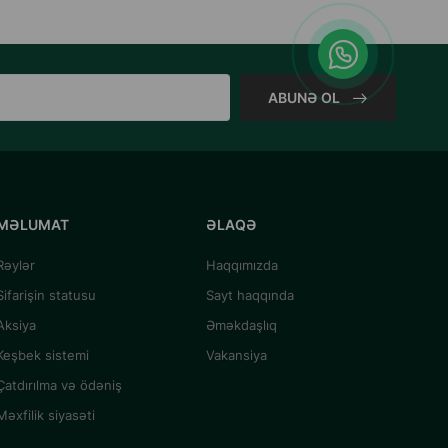
ABUNƏ OL
MƏLUMAT
ƏLAQƏ
Rəylər
Haqqımızda
Sifarişin statusu
Sayt haqqında
Aksiya
Əməkdaşlıq
Keşbek sistemi
Vakansiya
Çatdırılma və ödəniş
Məxfilik siyasəti