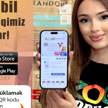
 vəziyyətini yaxşılaşdırmağa kömək edir.
lanıb, artıq əlavələrdən uzaqdır.
mək asandır.
DAHA ÇOX OXU
Ham
RVA ANIMONDA VOM FEINSTEN
MIRATORG MEAT YAŞ IT YEM
ADULT-MARAL ƏTI ILƏ
ANGUS MAL ƏTI GÜVEÇ ILƏ. HƏC