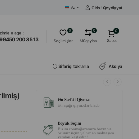
Giriş
/
Qeydiyyat
Az
0
0
0
izimlə əlaqə :
99450 200 35 13
Səbət
Seçilmişlər
Müqayisə
Sifarişi təkrarla
Aksiya
ilmiş)
Ən Sərfəli Qiymət
Ən aşağı qiymətlər bizdə
Böyük Seçim
Bizim zoomağazamıza baxın və
özünüz üçün yalnız ən möhtəşəm
yemləri kəşf edin!