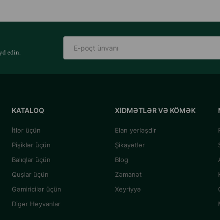
yd edin.
KATALOQ
XIDMƏTLƏR VƏ KÖMƏK
İtlər üçün
Elan yerləşdir
Pişiklər üçün
Şikayətlər
Balıqlar üçün
Blog
Quşlar üçün
Zəmanət
Gəmiricilər üçün
Xeyriyyə
Digər Heyvanlar