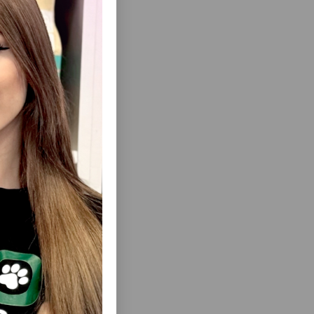
ısını Gör
I QARA
ANIMONDA VOM FEINSTEN ADULT –
MI: 80 Q.
YETKIN ITLƏR ÜÇÜN MAL ƏTI VƏ
KARTOFLU YAŞ YEM, 150 Q.