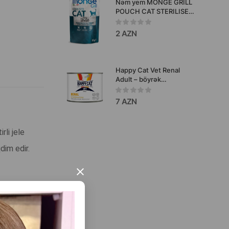
Nəm yem MONGE GRILL
POUCH CAT STERILISED
yetkin qısırlaşdırılmış
pişiklər pişiklər üçün
2 AZN
alabalıq dadi ilə 85 qr.
Happy Cat Vet Renal
Adult – böyrək
çatışmazlığı olan pişiklər
üçün yaş yem, 200 q
7 AZN
rli jele
dim edir.
×