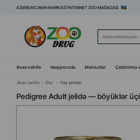
AZƏRBAYCANIN MƏRKƏZI İNTERNET ZOO MAĞAZASI
Əsas səhifə
Haqqımızda
Məhsullar
Çatdırılma 
Əsas səhifə
İtlər
Yaş yemlər
Pedigree Adult jelidə — böyüklər üçü