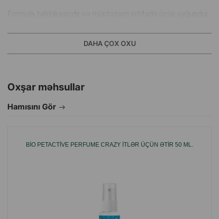
Formula təhlükəsizdir və müntəzəm istifadə üçün uyğundur.
Ətir itin qoxusunu qıcıqlandırmır və agresif komponentlər
DAHA ÇOX OXU
ehtiva etmir.
İstifadə qaydaları:
Ev heyvanının tüklərinə 15-20 sm məsafədən, gözlərə və
Oxşar məhsullar
selikli qişalara düşməməsinə diqqət etməklə çiləyin.
Hamısını Gör
İstehsalçı ölkə:
Türkiyə.
BIO PETACTIVE PERFUME CRAZY İTLƏR ÜÇÜN ƏTIR 50 ML.