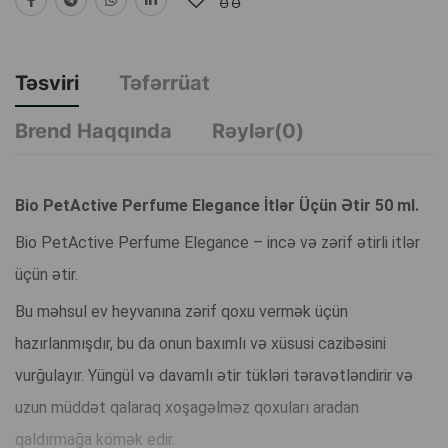
Təsviri
Təfərrüat
Brend Haqqında
Rəylər(0)
Bio PetActive Perfume Elegance İtlər Üçün Ətir 50 ml.
Bio PetActive Perfume Elegance – incə və zərif ətirli itlər
üçün ətir.
Bu məhsul ev heyvanına zərif qoxu vermək üçün
hazırlanmışdır, bu da onun baxımlı və xüsusi cazibəsini
vurğulayır. Yüngül və davamlı ətir tükləri təravətləndirir və
uzun müddət qalaraq xoşagəlməz qoxuları aradan
qaldırmağa kömək edir.