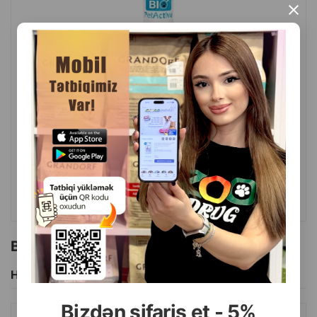
×
( Rəylər)
Çəki
Qiymət
Almaq
10.50
1 ədəd
ALMAQ
Bu brendin başqa məhsulları
Hamısını Gör
Bizdən sifariş et - 5%