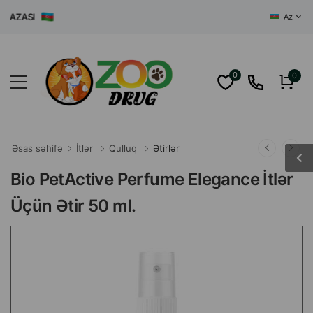
AZASI
Az
0
0
Əsas səhifə
İtlər
Qulluq
Ətirlər
Bio PetActive Perfume Elegance İtlər
Üçün Ətir 50 ml.