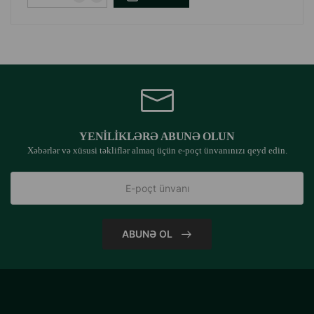
YENILIKLƏRƏ ABUNƏ OLUN
Xəbərlər və xüsusi təkliflər almaq üçün e-poçt ünvanınızı qeyd edin.
ABUNƏ OL