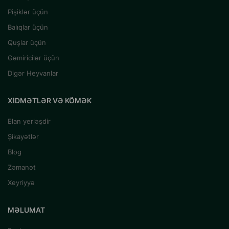
Pişiklər üçün
Balıqlar üçün
Quşlar üçün
Gəmiricilər üçün
Digər Heyvanlar
XIDMƏTLƏR VƏ KÖMƏK
Elan yerləşdir
Şikayətlər
Blog
Zəmanət
Xeyriyyə
MƏLUMAT