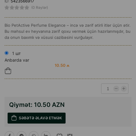
ID:
5423566917
(0 Rəylər)
Bio PetActive Perfume Elegance – incə və zərif ətirli itlər üçün ətir.
Bu məhsul ev heyvanına zərif qoxu vermək üçün hazırlanmışdır, bu
da onun baxımlı və xüsusi cazibəsini vurğulayır.
1 шт
Anbarda var
10.50 ₼
Qiymət:
10.50 AZN
SƏBƏTƏ ƏLAVƏ ETMƏK