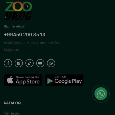
Bizimlə əlaqə
+99450 200 35 13
Azərbaycanın Mərkəzi İnternet Zoo
Mağazası
KATALOQ
İtlər üçün