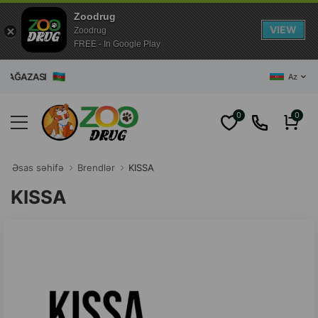
Zoodrug
VIEW
Zoodrug
FREE - In Google Play
ĞAZASI
Az
0
0
Əsas səhifə
Brendlər
KISSA
KISSA