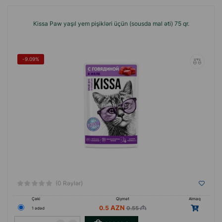
Kissa Paw yaşıl yem pişikləri üçün (sousda mal əti) 75 qr.
-9.09%
(0 Rəylər)
Çəki
Qiymət
Almaq
0.5
0.55
1 ədəd