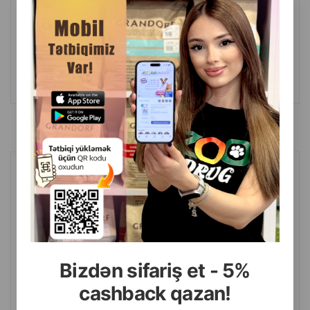
(0 Rəylər)
Çəki
Qiymət
Almaq
Anbarda
0.5
0.55
1 ədəd
Yoxdur
Kissa Paw yaşıl yem balalar üçün (sousda toyuq) 75 qr.
-9.09%
Bizdən sifariş et - 5%
cashback qazan!