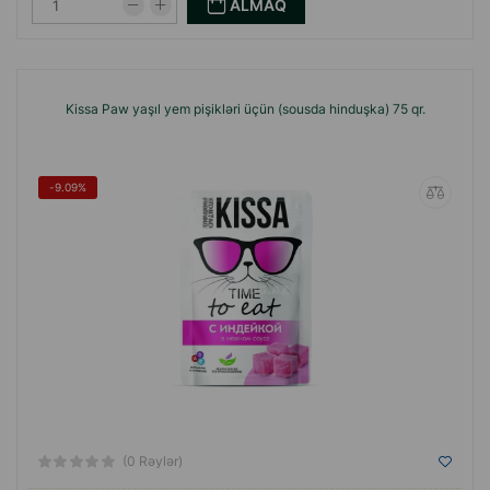
ALMAQ
Kissa Paw yaşıl yem pişikləri üçün (sousda hinduşka) 75 qr.
-9.09%
(0 Rəylər)