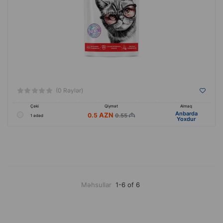
(0 Rəylər)
Çəki
Qiymət
Almaq
Anbarda
0.5
0.55
1 ədəd
Yoxdur
Məhsullar
1-6 of 6