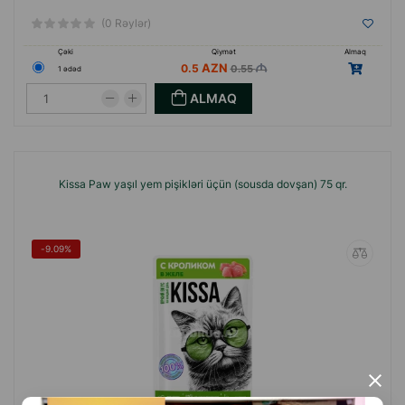
(0 Rəylər)
Çəki
Qiymət
Almaq
0.5
0.55
1 ədəd
ALMAQ
Kissa Paw yaşıl yem pişikləri üçün (sousda dovşan) 75 qr.
-9.09%
×