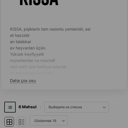
KISSA, pişiklərin tam rasionlu yemləridir, əsl
ət həzzidir
ən tələbkar
ev heyvanları üçün.
Yüksək keyfiyyətli
inqredientlər və müxtəlif
dad xətti sizə hədiyyə edəcək
ev heyvanınız üçün əsl
həzz.
Daha çox oxu
6
Məhsul