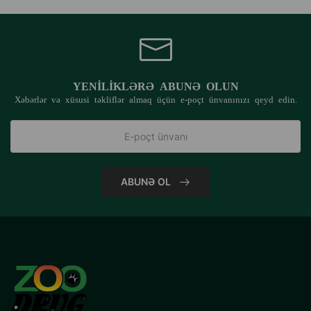
YENILIKLƏRƏ ABUNƏ OLUN
Xəbərlər və xüsusi təkliflər almaq üçün e-poçt ünvanınızı qeyd edin.
ABUNƏ OL