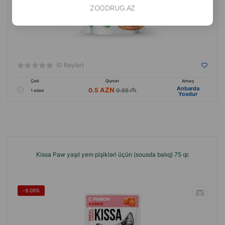
ZOODRUG.AZ
(0 Rəylər)
Çəki
Qiymət
Almaq
Anbarda
0.5
0.55
1 ədəd
Yoxdur
Kissa Paw yaşıl yem pişikləri üçün (sousda balıq) 75 qr.
-9.09%