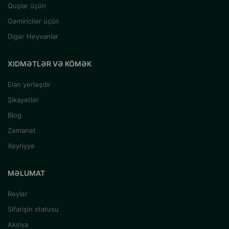
Quşlar üçün
Gəmiricilər üçün
Digər Heyvanlar
XIDMƏTLƏR VƏ KÖMƏK
Elan yerləşdir
Şikayətlər
Blog
Zəmanət
Xeyriyyə
MƏLUMAT
Rəylər
Sifarişin statusu
Aksiya