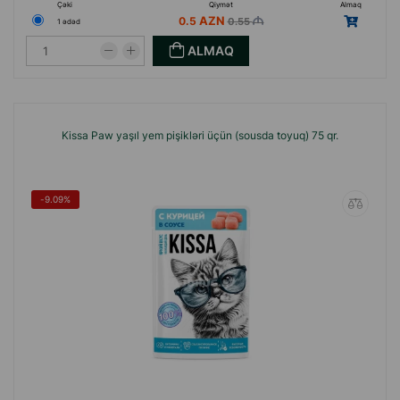
Çəki
Qiymət
Almaq
0.5
0.55
1 ədəd
ALMAQ
Kissa Paw yaşıl yem pişikləri üçün (sousda toyuq) 75 qr.
-9.09%