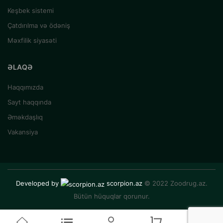
Keşbek sistemi
Çatdırılma və ödəniş
Məxfilik siyasəti
ƏLAQƏ
Haqqımızda
Sayt haqqında
Əməkdaşlıq
Vakansiya
Developed by
scorpion.az
© 2022 Zoodrug.az.
Bütün hüquqlar qorunur.