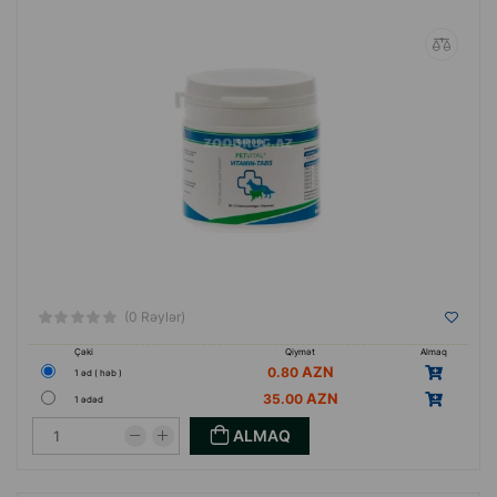
qüvvəsinə ehtiyac yarandı.
Müvafiq tələblər yerinə yetirildikdən sonra, Şimali
Reyn-Vestfaliya əyalətinin hökuməti 1992-ci ilin
əvvəlində Canina şirkətinə istehsal icazəsi verdi.
Həmin il hazırkı ofis binası icarəyə götürüldü və
2004-cü ildə veteranlara və apteklərə dərmanların
satışı ilə məşğul olan "Canina pharma GmbH &
Co.KG" törəmə şirkəti tərəfindən satın alındı.
Məhsulların hazırlanması, əməkdaşların təlimi və
müştərilərə məsləhət vermək üçün baytar həkim
(0 Rəylər)
dəvət edildi. 1999-cu ildə "Original Canidos"
Çəki
Qiymət
Almaq
ticarət nişanı altında xüsusi olaraq baytar
0.80
1 əd ( həb )
təcrübəsi üçün məhsul xətti tətbiq edildi.
35.00
1 ədəd
Hamburgda baş ofisi olan "Heiland Vet.", indi
ALMAQ
"Henry Schein Vet." şirkəti eksklüziv paylama
müqaviləsi aldı.