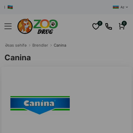
AZƏRBAYCANIN
Az
0
0
Əsas səhifə
Brendlər
Canina
Canina