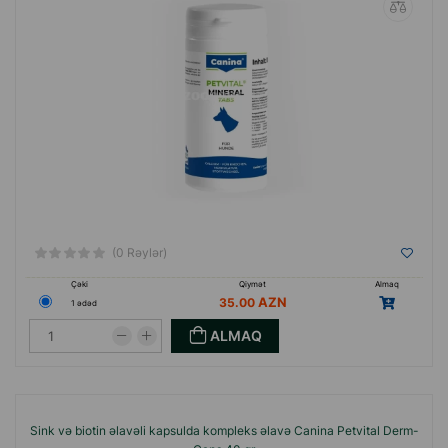
(0 Rəylər)
Çəki
Qiymət
Almaq
35.00
1 ədəd
ALMAQ
Sink və biotin əlavəli kapsulda kompleks əlavə Canina Petvital Derm-