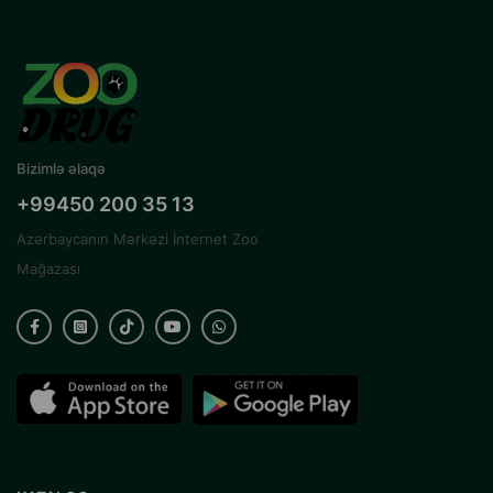
Bizimlə əlaqə
+99450 200 35 13
Azərbaycanın Mərkəzi İnternet Zoo
Mağazası