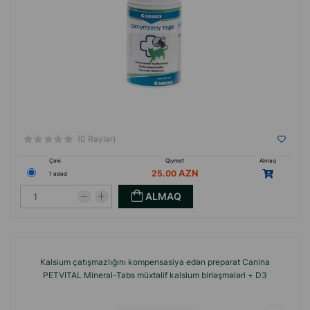
(0 Rəylər)
Çəki
Qiymət
Almaq
25.00
1 ədəd
ALMAQ
Kalsium çatışmazlığını kompensasiya edən preparat Canina
PETVITAL Mineral-Tabs müxtəlif kalsium birləşmələri + D3