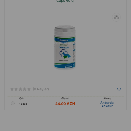
Caps 40 qr
(0 Rəylər)
Çəki
Qiymət
Almaq
Anbarda
44.00
1 ədəd
Yoxdur