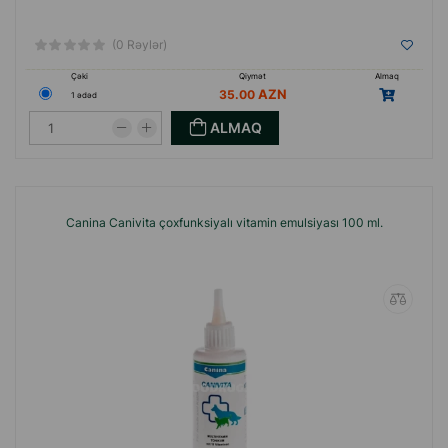
(0 Rəylər)
Çəki
Qiymət
Almaq
35.00
1 ədəd
ALMAQ
Canina Canivita çoxfunksiyalı vitamin emulsiyası 100 ml.