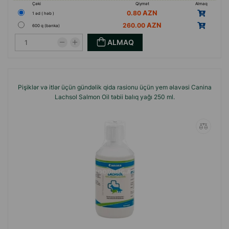
Çəki
Qiymət
Almaq
0.80
1 əd ( həb )
260.00
600 q (banka)
ALMAQ
Pişiklər və itlər üçün gündəlik qida rasionu üçün yem əlavəsi Canina
Lachsol Salmon Oil təbii balıq yağı 250 ml.