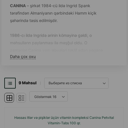
CANINA
– şirkət 1984-cü ildə Ingrid Spank
tərəfindən Almaniyanın qərbindəki Hamm kiçik
şəhərində təsis edilmişdir.
1986-cı ildə Ingridə ərinin köməyinə gəldi, o
məhsulların paylanması ilə məşğul oldu. O
zamanlar Canina yem əlavələri təklif edən yeganə
Daha çox oxu
şirkət idi.
Tələbat aktiv şəkildə artdı, buna görə də 1989-cu
ilin əvvəlində anbar və qablaşdırma üçün bir yer
9
Məhsul
icarəyə götürüldü, ilk əməkdaş işə qəbul edildi.
1989-cu ilin sonunda şirkətin adı "Canina pharma
GmbH" olaraq dəyişdirildi. Həmin il Avstriya və
Şərqi Avropada ilk xarici ticarət tərəfdaşları
yarandı. Sərgilərdə və yarmarkalarda aktiv
Həssas itlər və pişiklər üçün vitamin kompleksi Canina Petvital
Vitamin-Tabs 100 qr.
təbliğat brendin tanınmasını artırdı, əlavə işçi