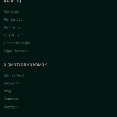
KATALOQ
İtlər üçün
Pişiklər üçün
Balıqlar üçün
Quşlar üçün
Gəmiricilər üçün
Digər Heyvanlar
XIDMƏTLƏR VƏ KÖMƏK
Elan yerləşdir
Şikayətlər
Blog
Zəmanət
Xeyriyyə