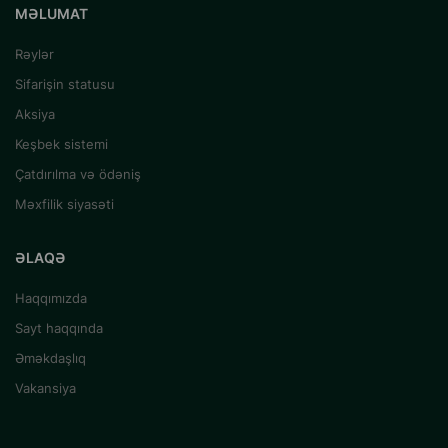
MƏLUMAT
Rəylər
Sifarişin statusu
Aksiya
Keşbek sistemi
Çatdırılma və ödəniş
Məxfilik siyasəti
ƏLAQƏ
Haqqımızda
Sayt haqqında
Əməkdaşlıq
Vakansiya