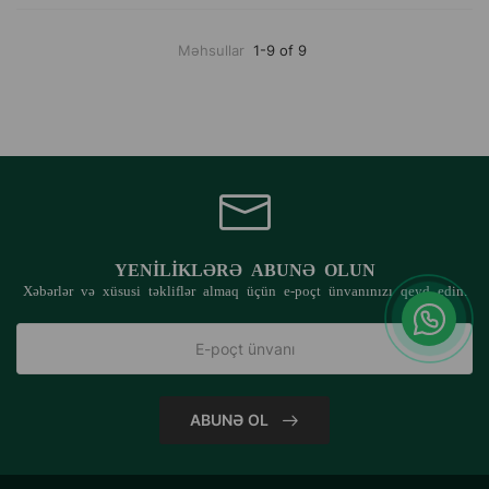
Məhsullar
1-9 of 9
YENILIKLƏRƏ ABUNƏ OLUN
Xəbərlər və xüsusi təkliflər almaq üçün e-poçt ünvanınızı qeyd edin.
ABUNƏ OL