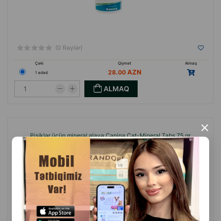
(0 Rəylər)
Çəki
Qiymət
Almaq
28.00
1 ədəd
ALMAQ
×
Pişiklər üçün mineral əlavə Canina Cat-Mineral Tabs 75 qr.