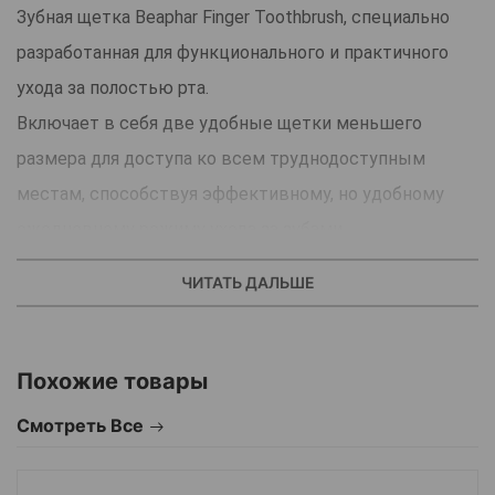
Зубная щетка Beaphar Finger Toothbrush, специально
разработанная для функционального и практичного
ухода за полостью рта.
Включает в себя две удобные щетки меньшего
размера для доступа ко всем труднодоступным
местам, способствуя эффективному, но удобному
ежедневному режиму ухода за зубами.
Зубная щетка Beaphar Finger Toothbrush идеально
ЧИТАТЬ ДАЛЬШЕ
подходит для того, чтобы познакомить вашу собаку с
чисткой зубов, а также для использования в рамках
полноценного стоматологического режима для
Похожие товары
домашних животных.
Смотреть Все
Страна производитель: Нидерланды.