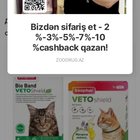
Другие товоры бренда
Bizdən sifariş et - 2
Смотреть Все
%-3%-5%-7%-10
%cashback qazan!
ОШЕЙНИК BEAPHAR BIO ДЛЯ КОШЕК И КОТЯТ ПРОТИВ БЛОХ
ZOODRUG.AZ
И КЛЕЩЕЙ НА НАТУРАЛЬНЫХ МАСЛАХ. ЦВЕТ: ЗЕЛЕНЫЙ.
ДЛИНА: 35 СМ.