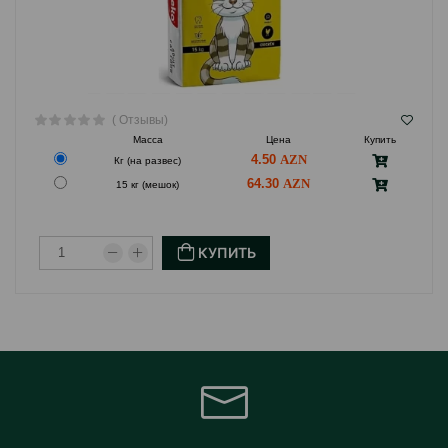
( Отзывы)
Масса
Цена
Купить
4.50
Кг (на развес)
64.30
15 кг (мешок)
КУПИТЬ