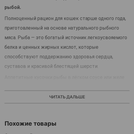
рыбой.
Полноценный рацион для кошек старше одного года,
приготовленный на основе натурального рыбного
мяса. Рыба — это богатый источник легкоусвояемого
белка и ценных жирных кислот, которые
способствуют поддержанию здоровья сердца,
суставов и красивой блестящей шерсти.
Аппетитные кусочки рыбы в лёгком соусе или желе
делают корм особенно привлекательным для
питомцев. Такой формат не только вкусен, но и
ЧИТАТЬ ДАЛЬШЕ
помогает лучше усваивать питательные вещества,
поддерживая нормальное пищеварение и общее
Похожие товары
самочувствие кошки.