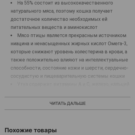
На 55% состоит из высококачественного
натурального мяса, поэтому кошка получает
достаточное количество необходимых ей
питательных веществ и аминокислот
Мясо птицы является прекрасным источником
ниацина и ненасыщенных жирных кислот Омега-3,
которые снижают уровень холестерина в крови, а
также положительно влияют на интеллектуальные
способности, состояние кожи и шерсти, сердечно-
сосудистую и пищеварительную системы кошки
Утка содержит витамины А и С, железо, кальций
и селен, а фазан богат витамином В12, фосфором и
дополнительным селеном, что с питательной точки
ЧИТАТЬ ДАЛЬШЕ
зрения делает эту комбинацию достаточно ценной
Содержит витамины D3, Е, биотин, железо, йод и
другие ценные микроэлементы в хелатной форме
Похожие товары
для комплексной защиты организма питомца