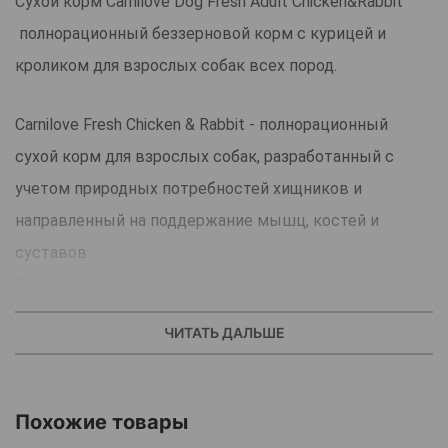
Сухой корм Carnilove Dog Fresh Adult Chicken&Rabbit
полнорационный беззерновой корм с курицей и
кроликом для взрослых собак всех пород.
Carnilove Fresh Chicken & Rabbit - полнорационный
сухой корм для взрослых собак, разработанный с
учетом природных потребностей хищников и
направленный на поддержание мышц, костей и
суставов.
Формула сочетает высокое содержание мяса и
натуральные ингредиенты, обеспечивая питомца
ЧИТАТЬ ДАЛЬШЕ
сбалансированным и питательным рационом.
В основе корма используется свежее мясо курицы и
кролика. Курица является отличным источником
Похожие товары
легкоусвояемого белка, который поддерживает