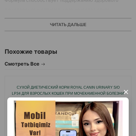
Формула способствует поддержанию здорового
пищеварения и оптимального качества стула
Высокое содержание энергии помогает уменьшить
ЧИТАТЬ ДАЛЬШЕ
объем порции и снизить нагрузку на
пищеварительную систему.
Показания:
Похожие товары
Острая и хроническая диарея.
Смотреть Все
Гастрит.
Воспалительные заболевания кишечника.
СУХОЙ ДИЕТИЧЕСКИЙ КОРМ ROYAL CANIN URINARY S/O
Колит.
×
LP34 ДЛЯ ВЗРОСЛЫХ КОШЕК ПРИ МОЧЕКАМЕННОЙ БОЛЕЗНИ
Чрезмерный рост бактериальной флоры в тонком
СО ВКУСОМ КУРИЦЫ.
кишечнике.
Снижение аппетита, возобновление кормления после
операции.