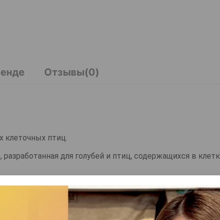
ренде
Отзывы(0)
ех клеточных птиц.
разработанная для голубей и птиц, содержащихся в клетк
дным антиоксидантом и действует как иммунный защитни
ционирование репродуктивной, мышечной, кровеносной, 