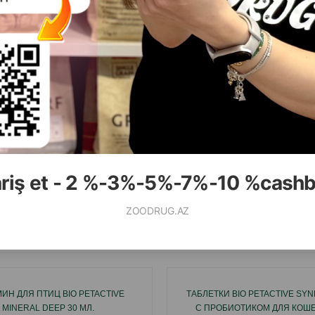
( Отзывы)
( Отзывы)
Масса
Цена
Купить
Масса
Цена
6.00
6.00
1 шт
1 шт
ariş et - 2 %-3%-5%-7%-10 %cash
КУПИТЬ
К
ZOODRUG.AZ
Смотр
ИН ДЛЯ ПТИЦ BIO PETACTIVE
ТАБЛЕТКИ BIO PETACTIVE SY
MINERAL DEEP 30 МЛ.
С ПРОБИОТИКОМ ДЛЯ КОШЕК