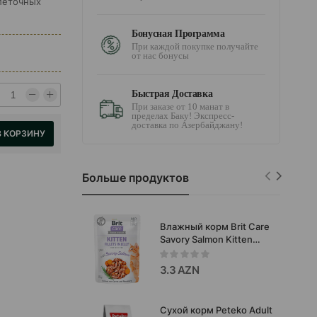
клеточных
Бонусная Программа
При каждой покупке получайте
от нас бонусы
Быстрая Доставка
При заказе от 10 манат в
пределах Баку! Экспресс-
доставка по Азербайджану!
В КОРЗИНУ
Больше продуктов
Влажный корм Brit Care
Savory Salmon Kitten
филе в желе с
пикантным лососем,
3.3 AZN
обогащенное морковью
и розмарином в желе
для котят 85 гр.
Сухой корм Peteko Adult