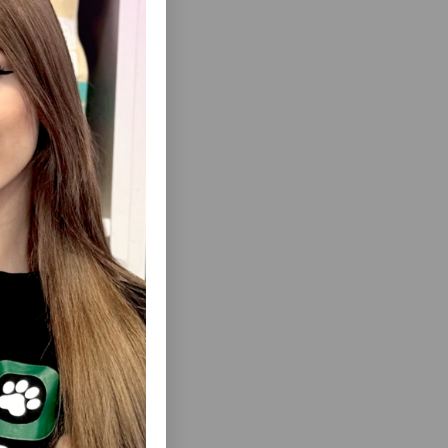
еть Все
TACTIVE
.