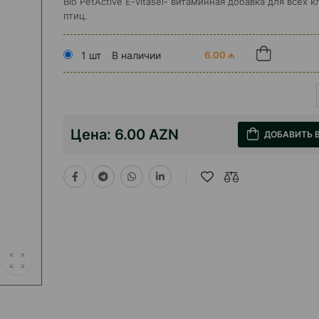
Bio PetActive E-vitasel- витаминная добавка для всех 
птиц.
1 шт
В наличии
6.00 ₼
Цена:
6.00 AZN
ДОБАВИТЬ 