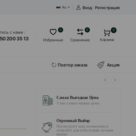
Вход
/
Регистрация
Ru
0
0
0
есь с нами :
50 200 35 13
Корзина
Избранные
Сравнение
Повтор заказа
Акция
Самая Выгодная Цена
У нас самые низкие цены
Огромный Выбор
Посмотрите наш зоомагазин и
откройте для себя только лучшие
корма!