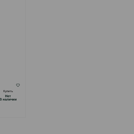
ЧАЙНОГО ДЕРЕВА 250 МЛ.
( Отзывы)
Купить
Масса
Цена
Купить
Hет
Hет
7.50
1 шт
B наличии
B наличии