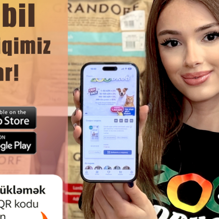
выводимость яиц.
ЧИТАТЬ ДАЛЬШЕ
Смотр
ИН ДЛЯ ПТИЦ BIO PETACTIVE
ВИТАМИН ДЛЯ ПТИЦ BIO PE
AVILIN 30МЛ.
MINERAL DEEP 30 МЛ