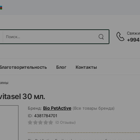
Свяжит
+994
Благотворительность
Блог
Контакты
мины
itasel 30 мл.
Bio PetActive
Бренд:
(Все товары бренда)
ID:
4381784701
(0 Отзывы)