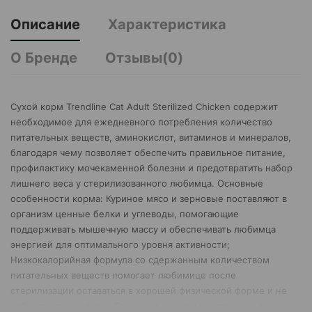
Описание
Характеристика
О Бренде
Отзывы(0)
Сухой корм Trendline Cat Adult Sterilized Chicken содержит
необходимое для ежедневного потребления количество
питательных веществ, аминокислот, витаминов и минералов,
благодаря чему позволяет обеспечить правильное питание,
профилактику мочекаменной болезни и предотвратить набор
лишнего веса у стерилизованного любимца. Основные
особенности корма: Куриное мясо и зерновые поставляют в
организм ценные белки и углеводы, помогающие
поддерживать мышечную массу и обеспечивать любимца
энергией для оптимального уровня активности;
Низкокалорийная формула со сдержанным количеством
питательных веществ помогает любимице после
стерилизации оставаться в хорошей физической форме и не
набирать лишний вес; Содержит основные витамины, микро- и