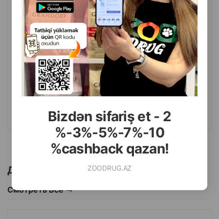
( Отзывы)
Масса
Цена
Купить
13.00
400 гр (пачка)
КУПИТЬ
Bizdən sifariş et - 2
%-3%-5%-7%-10
%cashback qazan!
ZOODRUG.AZ
Другие товоры бренда
Смотреть Все