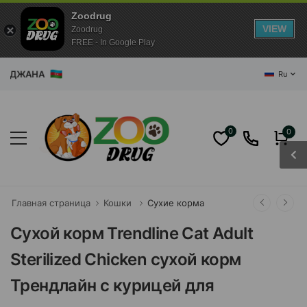
Zoodrug
VIEW
Zoodrug
FREE - In Google Play
РБАЙДЖАНА
Ru
0
0
Главная страница
Кошки
Сухие корма
Сухой корм Trendline Cat Adult
Sterilized Chicken сухой корм
Трендлайн с курицей для